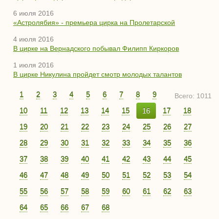
6 июля 2016
«Астролябия» - премьера цирка на Пролетарской
4 июля 2016
В цирке на Вернадского побывал Филипп Киркоров
1 июля 2016
В цирке Никулина пройдет смотр молодых талантов
1
2
3
4
5
6
7
8
9
Всего: 1011
10
11
12
13
14
15
16
17
18
19
20
21
22
23
24
25
26
27
28
29
30
31
32
33
34
35
36
37
38
39
40
41
42
43
44
45
46
47
48
49
50
51
52
53
54
55
56
57
58
59
60
61
62
63
64
65
66
67
68