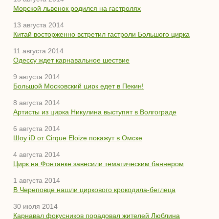
Морской львенок родился на гастролях
13 августа 2014
Китай восторженно встретил гастроли Большого цирка
11 августа 2014
Одессу ждет карнавальное шествие
9 августа 2014
Большой Московский цирк едет в Пекин!
8 августа 2014
Артисты из цирка Никулина выступят в Волгограде
6 августа 2014
Шоу iD от Cirque Eloize покажут в Омске
4 августа 2014
Цирк на Фонтанке завесили тематическим баннером
1 августа 2014
В Череповце нашли циркового крокодила-беглеца
30 июля 2014
Карнавал фокусников порадовал жителей Люблина