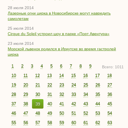
28 июля 2014
Лазерные огни цирка в Новосибирске могут навредить
самолетам
25 июля 2014
Cirque du Soleil устроил шоу в парке «Порт Авентура»
23 июля 2014
Морской львенок родился в Иркутске во время гастролей
цирка
1
2
3
4
5
6
7
8
9
Всего: 1011
10
11
12
13
14
15
16
17
18
19
20
21
22
23
24
25
26
27
28
29
30
31
32
33
34
35
36
37
38
39
40
41
42
43
44
45
46
47
48
49
50
51
52
53
54
55
56
57
58
59
60
61
62
63