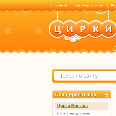
О проекте
Как купить билет
Ко
Все цирки и шоу
Цирки Москвы
Билеты на цирковые