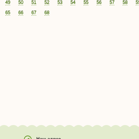
49
50
51
52
53
54
55
56
57
58
5
65
66
67
68
Наш адрес