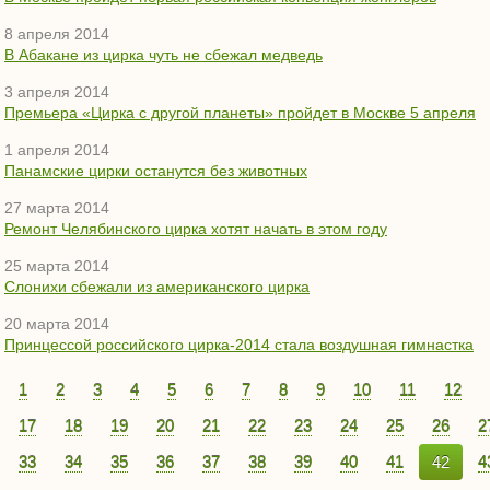
8 апреля 2014
В Абакане из цирка чуть не сбежал медведь
3 апреля 2014
Премьера «Цирка с другой планеты» пройдет в Москве 5 апреля
1 апреля 2014
Панамские цирки останутся без животных
27 марта 2014
Ремонт Челябинского цирка хотят начать в этом году
25 марта 2014
Слонихи сбежали из американского цирка
20 марта 2014
Принцессой российского цирка-2014 стала воздушная гимнастка
1
2
3
4
5
6
7
8
9
10
11
12
17
18
19
20
21
22
23
24
25
26
2
33
34
35
36
37
38
39
40
41
42
4