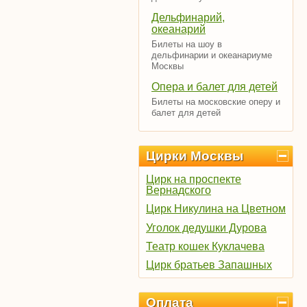
Дельфинарий,
океанарий
Билеты на шоу в
дельфинарии и океанариуме
Москвы
Опера и балет для детей
Билеты на московские оперу и
балет для детей
Цирки Москвы
Цирк на проспекте
Вернадского
Цирк Никулина на Цветном
Уголок дедушки Дурова
Театр кошек Куклачева
Цирк братьев Запашных
Оплата