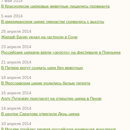
7 мая 2014
В Красноярске цирковые животные лишились провианта
5 мая 2014
В американском цирке гимнастки сорвались с высоты
25 апреля 2014
Жираф Багир уехал на гастроли в Сочи
23 апреля 2014
Российские циркачи взяли «золото» на фестивале в Пхеньяне
21 апреля 2014
В Питере могут создать цирк без животных
18 апреля 2014
В Ярославском цирке родились белые тигрята
16 апреля 2014
Аллу Пугачеву пригласят на открытие цирка в Пензе
14 апреля 2014
В центре Саратова отметили День цирка
10 апреля 2014
В Москве пройдет первая российская конвенция жонглеров