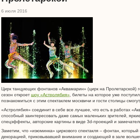
6 июля 2016
Цирк танцующих фонтанов «Аквамарин» (цирк на Пролетарской) г
сезон откроет
шоу «Астролябия»
, билеты на которое уже поступил
познакомиться с этим спектаклем москвичи и гости столицы смогут
«Астролябия» соединит в себе все лучшее, что есть в работах «А
способный заинтересовать даже самых маленьких зрителей, ярки
спецэффекты, авторские картины в виде 3d-проекций и замечател
Заметим, что «изюминка» циркового спектакля – фонтан, который
декорацией, приковывавшей внимание и создающей в зале волш