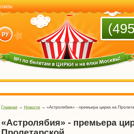
нтакты
(495
Главная
→
Новости
→
«Астролябия» - премьера цирка на Пролет
«Астролябия» - премьера цир
Пролетарской