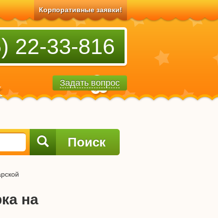
Корпоративные заявки!
) 22-33-816
Задать вопрос
Поиск
арской
ка на