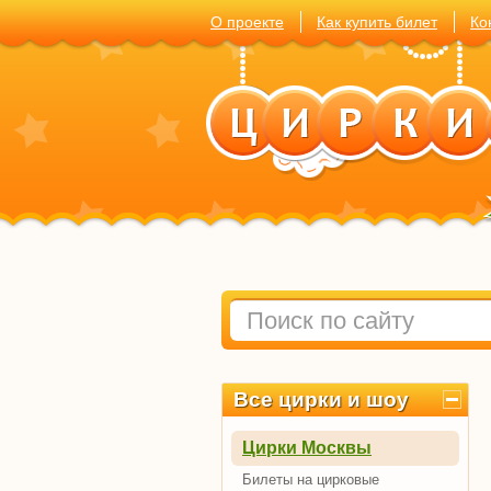
О проекте
Как купить билет
Ко
Все цирки и шоу
Цирки Москвы
Билеты на цирковые