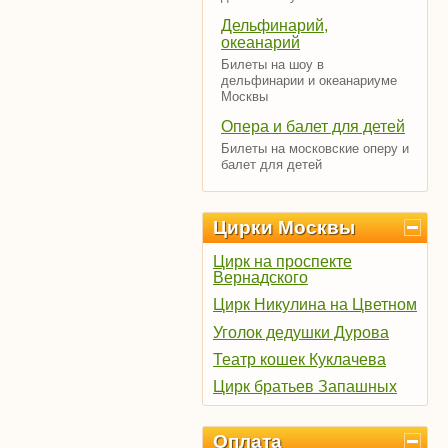
Дельфинарий,
океанарий
Билеты на шоу в
дельфинарии и океанариуме
Москвы
Опера и балет для детей
Билеты на московские оперу и
балет для детей
Цирки Москвы
Цирк на проспекте
Вернадского
Цирк Никулина на Цветном
Уголок дедушки Дурова
Театр кошек Куклачева
Цирк братьев Запашных
Оплата