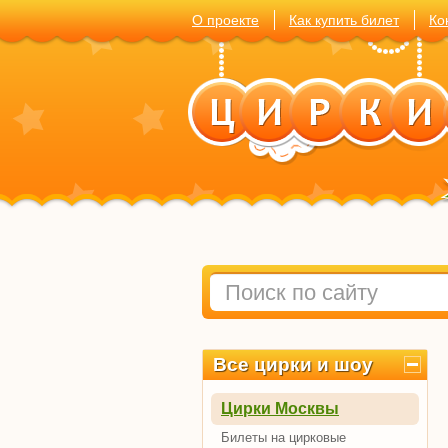
О проекте
Как купить билет
Ко
Все цирки и шоу
Цирки Москвы
Билеты на цирковые