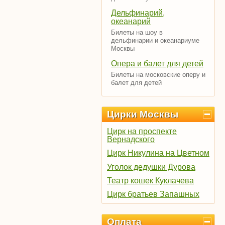
Дельфинарий,
океанарий
Билеты на шоу в
дельфинарии и океанариуме
Москвы
Опера и балет для детей
Билеты на московские оперу и
балет для детей
Цирки Москвы
Цирк на проспекте
Вернадского
Цирк Никулина на Цветном
Уголок дедушки Дурова
Театр кошек Куклачева
Цирк братьев Запашных
Оплата