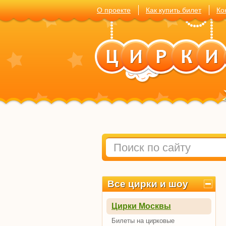
О проекте
Как купить билет
Ко
Все цирки и шоу
Цирки Москвы
Билеты на цирковые