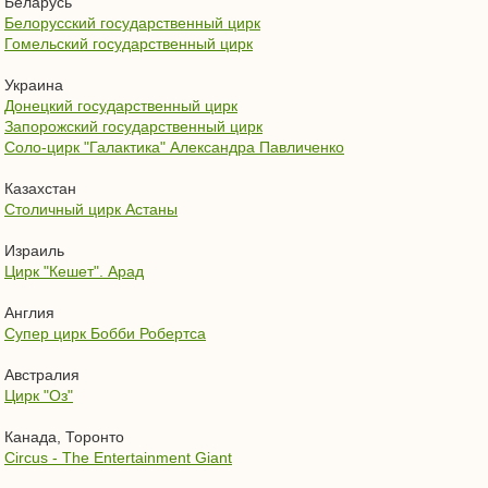
Беларусь
Белорусский государственный цирк
Гомельский государственный цирк
Украина
Донецкий государственный цирк
Запорожский государственный цирк
Соло-цирк "Галактика" Александра Павличенко
Казахстан
Столичный цирк Астаны
Израиль
Цирк "Кешет". Арад
Англия
Супер цирк Бобби Робертса
Австралия
Цирк "Оз"
Канада, Торонто
Circus - The Entertainment Giant