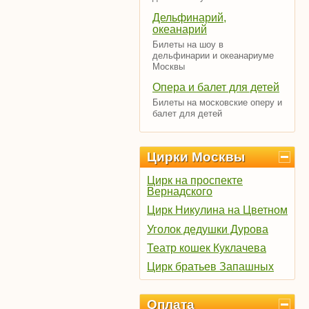
Дельфинарий,
океанарий
Билеты на шоу в
дельфинарии и океанариуме
Москвы
Опера и балет для детей
Билеты на московские оперу и
балет для детей
Цирки Москвы
Цирк на проспекте
Вернадского
Цирк Никулина на Цветном
Уголок дедушки Дурова
Театр кошек Куклачева
Цирк братьев Запашных
Оплата