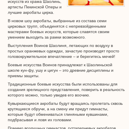
искусств из храма Шаолинь,
артисты Пекинской Оперы и
лучшие акробаты цирка.
В новом шоу акробаты, выбранные из состава семи
цирковых трупп, объединятся с непревзойденными
мастерами боевых искусств, которые славятся своим
умением выходить за рамки возможного.
Выступления Воинов Шаолиня, летающих по воздуху в
простых оранжевых одеждах, зачастую производят просто
головокружительное впечатление – и берегитесь мечей!
Боевые искусства Воинов принадлежат к Шаолиньской
школе кун-фу, ушу и цигун – это древние дисциплины и
приемы защиты.
Традиционные боевые искусства были использованы для
создания зрелищного представления, поверить в реальность
которого можно, только увидев его воочию.
Кувыркающиеся акробаты будут вращаясь пролетать сквозь
крутящиеся обручи, а на смену им придут гимнасты,
которые будут обмениваться глиняными кувшинами,
подбрасывая и ловя их головами.
Помимо воздушных гимнастов, гуттаперчевых акробатов,