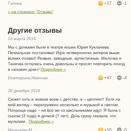
+17
-1
Галина
« на страницу "Отзывы"
Другие отзывы
13 марта 2016
Мы с дочками были в театре кошек Юрия Куклачева.
Гениальная постановка! Игра четвероногих актеров выше
всяких похвал! Резвые, заводные, артистичные. Милочка и
Танечка остались очень довольны и просят повторить поход
в «кошкин дом»!
Подробнее »
+47
-4
Екатерина Иванова
28 декабря 2018
Сюжет хоть и знаком всем с детства, а – цепляет! Хотя на
мой взгляд – перегружено несколько и музыкой и светом.
Попроще надо – не все же со школьниками идут. Я была с
сыном (3 года) и дочкой (7 лет). Дочь сразу сказала, что
мультики..
Подробнее »
+10
-0
Мальцева М.