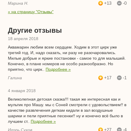
+13
-0
Марина Н.
« на страницу "Отзывы"
Другие отзывы
18 апреля 2018
Аквамарин любим всем сердцем. Ходим в этот цирк уже
третий год. И, надо сказать, ни разу не разочаровались.
Милые добрые и яркие постановки - самое то для малышей.
Конечно, в плане номеров не особо разнообразно. Но
приятно, что цирк..
Подробнее »
+17
-1
Галина
4 января 2018
Великолепная детская сказка!!! такая же интересная как и
мультик про Машу. мы с Соней смотрели с удовольствием!! в
качестве развлечения деткам кидали в зал воздушные
шарики и пели приятные песенки!! ну и конечно всё было в
лучшем ст..
Подробнее »
+27
-4
Игорь Сухов