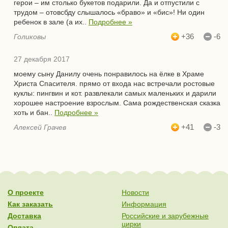
герои – им столько букетов подарили. Да и отпустили с
трудом – отовсбду слышалось «браво» и «бис»! Ни один
ребенок в зале (а их..
Подробнее »
+36
-6
Голиковы
27 декабря 2017
моему сыну Данилу очень понравилось на ёлке в Храме
Христа Спасителя. прямо от входа нас встречали ростовые
куклы: пингвин и кот. развлекали самых маленьких и дарили
хорошее настроение взрослым. Сама рождественская сказка
хоть и бан..
Подробнее »
+41
-3
Алексей Грачев
О проекте
Новости
Как заказать
Информация
Доставка
Российские и зарубежные
цирки
Оплата