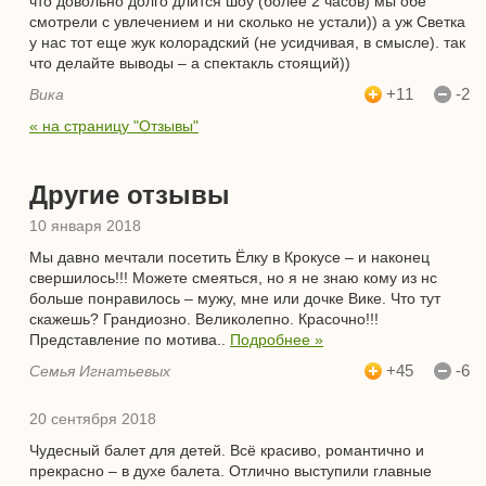
что довольно долго длится шоу (более 2 часов) мы обе
смотрели с увлечением и ни сколько не устали)) а уж Светка
у нас тот еще жук колорадский (не усидчивая, в смысле). так
что делайте выводы – а спектакль стоящий))
+11
-2
Вика
« на страницу "Отзывы"
Другие отзывы
10 января 2018
Мы давно мечтали посетить Ёлку в Крокусе – и наконец
свершилось!!! Можете смеяться, но я не знаю кому из нс
больше понравилось – мужу, мне или дочке Вике. Что тут
скажешь? Грандиозно. Великолепно. Красочно!!!
Представление по мотива..
Подробнее »
+45
-6
Семья Игнатьевых
20 сентября 2018
Чудесный балет для детей. Всё красиво, романтично и
прекрасно – в духе балета. Отлично выступили главные