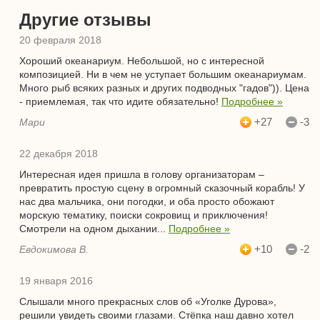
Другие отзывы
20 февраля 2018
Хороший океанариум. Небольшой, но с интересной
композицией. Ни в чем не уступает большим океанариумам.
Много рыб всяких разных и других подводных "гадов")). Цена
- приемлемая, так что идите обязательно!
Подробнее »
+27
-3
Мари
22 декабря 2018
Интересная идея пришла в голову организаторам –
превратить простую сцену в огромный сказочный корабль! У
нас два мальчика, они погодки, и оба просто обожают
морскую тематику, поиски сокровищ и приключения!
Смотрели на одном дыхании...
Подробнее »
+10
-2
Евдокимова В.
19 января 2016
Слышали много прекрасных слов об «Уголке Дурова»,
решили увидеть своими глазами. Стёпка наш давно хотел