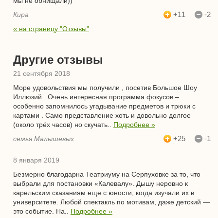
мы не обнищали))
+11
-2
Кира
« на страницу "Отзывы"
Другие отзывы
21 сентября 2018
Море удовольствия мы получили , посетив Большое Шоу
Иллюзий . Очень интересная программа фокусов –
особенно запомнилось угадывание предметов и трюки с
картами . Само представление хоть и довольно долгое
(около трёх часов) но скучать..
Подробнее »
+25
-1
семья Малышевых
8 января 2019
Безмерно благодарна Театриуму на Серпуховке за то, что
выбрали для постановки «Калевалу». Дышу неровно к
карельским сказаниям еще с юности, когда изучали их в
университете. Любой спектакль по мотивам, даже детский —
это событие. На..
Подробнее »