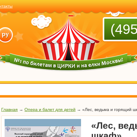
нтакты
(495
Главная
→
Опера и балет для детей
→
«Лес, ведьма и горящий 
«Лес, вед
шкаф»