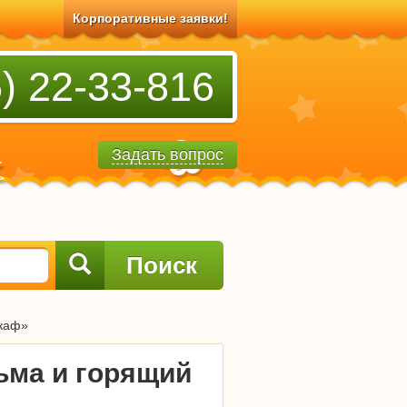
Корпоративные заявки!
) 22-33-816
Задать вопрос
Поиск
шкаф»
ьма и горящий