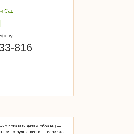
ьи Сац
ефону:
-33-816
ужно показать детям образец —
льная, а лучше всего — если это