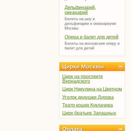
Дельфинарий,
океанарий
Билеты на шоу в
дельфинарии и океанариуме
Москвы
Опера и балет для детей
Билеты на московские оперу и
балет для детей
Цирки Москвы
Цирк на проспекте
Вернадского
Цирк Никулина на Цветном
Уголок дедушки Дурова
Театр кошек Куклачева
Цирк братьев Запашных
Оплата