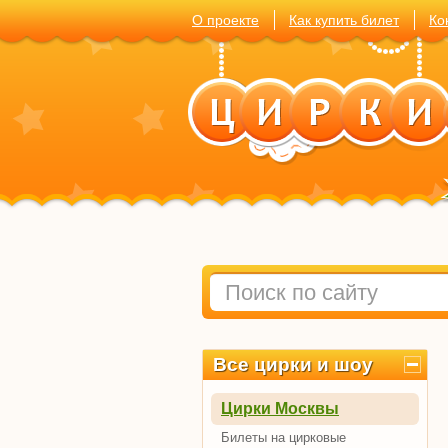
О проекте
Как купить билет
Ко
Все цирки и шоу
Цирки Москвы
Билеты на цирковые