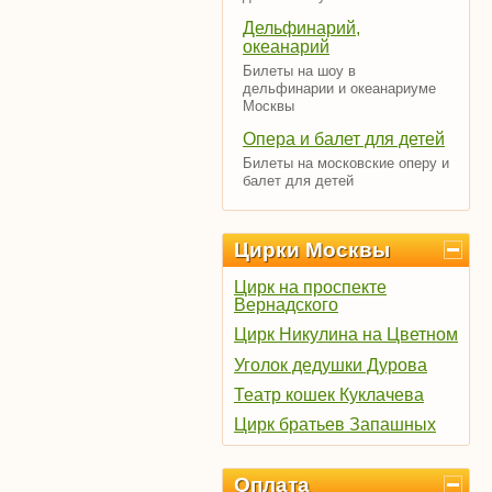
Дельфинарий,
океанарий
Билеты на шоу в
дельфинарии и океанариуме
Москвы
Опера и балет для детей
Билеты на московские оперу и
балет для детей
Цирки Москвы
Цирк на проспекте
Вернадского
Цирк Никулина на Цветном
Уголок дедушки Дурова
Театр кошек Куклачева
Цирк братьев Запашных
Оплата