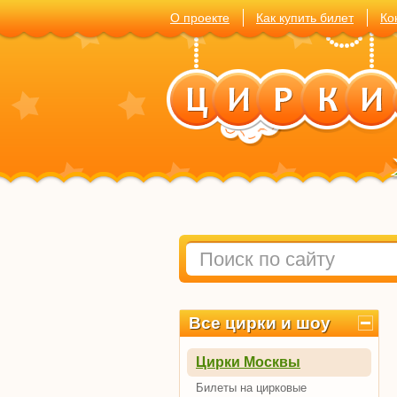
О проекте
Как купить билет
Ко
Все цирки и шоу
Цирки Москвы
Билеты на цирковые