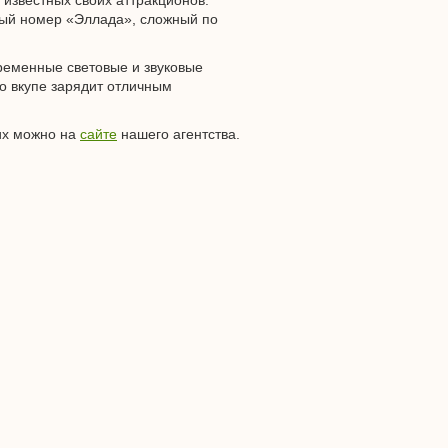
 известных своих аттракционов:
ный номер «Эллада», сложный по
ременные световые и звуковые
то вкупе зарядит отличным
их можно на
сайте
нашего агентства.