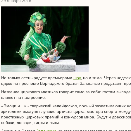
29 января 2016
Не только осень радует премьерами
шоу
, но и зима. Через неде
цирке на проспекте Вернадского братья Запашные представят п
Название циркового мюзикла говорит само за себя: гостям выпаде
влияют на настроение.
«Эмоци и…» - творческий калейдоскоп, полный захватывающих н
зрителями выступят лучшие артисты цирка, мастера спорта межд
престижных цирковых премий и конкурсов мира. Будут и дрессиро
собаки, лошади, тигры и львы.