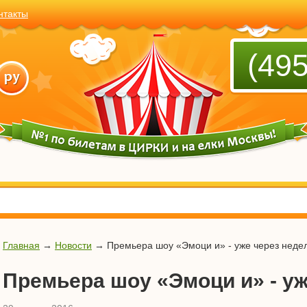
нтакты
(495
Главная
→
Новости
→
Премьера шоу «Эмоци и» - уже через неде
Премьера шоу «Эмоци и» - у