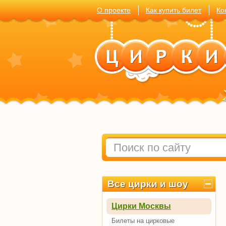
О проекте
Как купить билет
Ко
Все цирки и шоу
Цирки Москвы
Билеты на цирковые