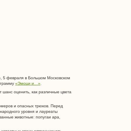
лю, 5 февраля в Большом Московском
рограмму
«Эмоци и…»
.
т шанс оценить, как различные цвета
омеров и опасных трюков. Перед
ународного уровня и лауреаты
ванные животные: попугаи ара,