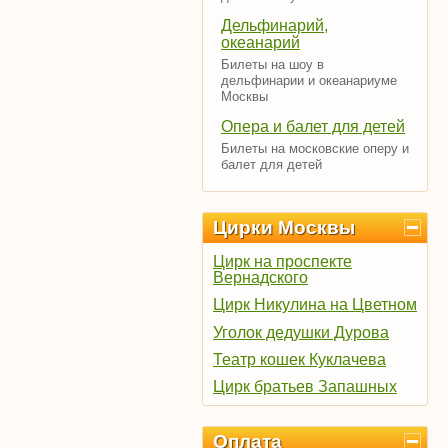
Дельфинарий,
океанарий
Билеты на шоу в
дельфинарии и океанариуме
Москвы
Опера и балет для детей
Билеты на московские оперу и
балет для детей
Цирки Москвы
Цирк на проспекте
Вернадского
Цирк Никулина на Цветном
Уголок дедушки Дурова
Театр кошек Куклачева
Цирк братьев Запашных
Оплата