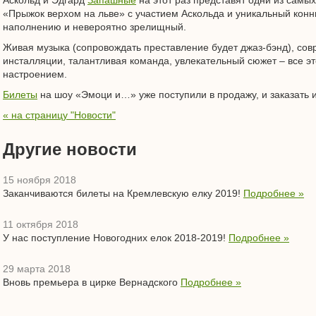
Аскольд и Эдгард
Запашные
на этот раз представят одни из самых
«Прыжок верхом на льве» с участием Аскольда и уникальный кон
наполнению и невероятно зрелищный.
Живая музыка (сопровождать преставление будет джаз-бэнд), сов
инсталляции, талантливая команда, увлекательный сюжет – все э
настроением.
Билеты
на шоу «Эмоци и…» уже поступили в продажу, и заказать 
« на страницу "Новости"
Другие новости
15 ноября 2018
Заканчиваются билеты на Кремлевскую елку 2019!
Подробнее »
11 октября 2018
У нас поступление Новогодних елок 2018-2019!
Подробнее »
29 марта 2018
Вновь премьера в цирке Вернадского
Подробнее »