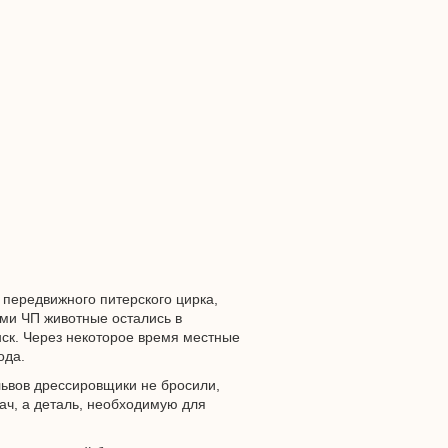
 передвижного питерского цирка,
ами ЧП животные остались в
нск. Через некоторое время местные
ода.
львов дрессировщики не бросили,
ач, а деталь, необходимую для