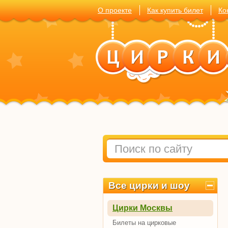
О проекте
Как купить билет
Ко
Все цирки и шоу
Цирки Москвы
Билеты на цирковые