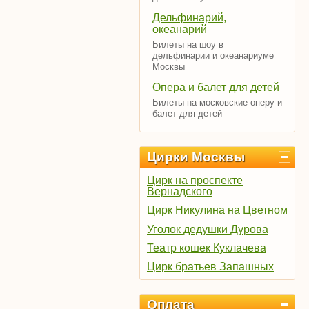
Дельфинарий,
океанарий
Билеты на шоу в
дельфинарии и океанариуме
Москвы
Опера и балет для детей
Билеты на московские оперу и
балет для детей
Цирки Москвы
Цирк на проспекте
Вернадского
Цирк Никулина на Цветном
Уголок дедушки Дурова
Театр кошек Куклачева
Цирк братьев Запашных
Оплата