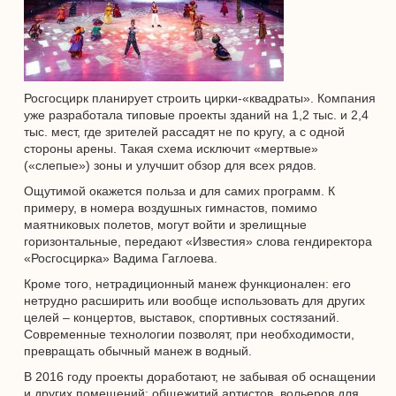
Росгосцирк планирует строить цирки-«квадраты». Компания
уже разработала типовые проекты зданий на 1,2 тыс. и 2,4
тыс. мест, где зрителей рассадят не по кругу, а с одной
стороны арены. Такая схема исключит «мертвые»
(«слепые») зоны и улучшит обзор для всех рядов.
Ощутимой окажется польза и для самих программ. К
примеру, в номера воздушных гимнастов, помимо
маятниковых полетов, могут войти и зрелищные
горизонтальные, передают «Известия» слова гендиректора
«Росгосцирка» Вадима Гаглоева.
Кроме того, нетрадиционный манеж функционален: его
нетрудно расширить или вообще использовать для других
целей – концертов, выставок, спортивных состязаний.
Современные технологии позволят, при необходимости,
превращать обычный манеж в водный.
В 2016 году проекты доработают, не забывая об оснащении
и других помещений: общежитий артистов, вольеров для