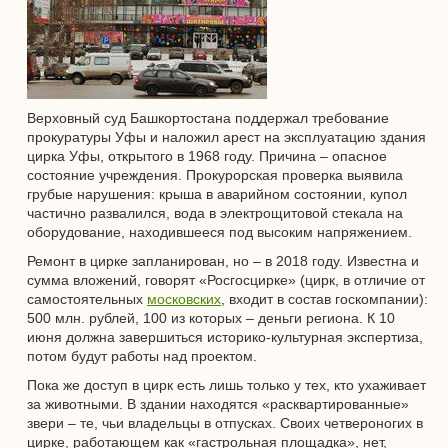
Верховный суд Башкортостана поддержал требование
прокуратуры Уфы и наложил арест на эксплуатацию здания
цирка Уфы, открытого в 1968 году. Причина – опасное
состояние учреждения. Прокурорская проверка выявила
грубые нарушения: крыша в аварийном состоянии, купол
частично развалился, вода в электрощитовой стекала на
оборудование, находившееся под высоким напряжением.
Ремонт в цирке запланирован, но – в 2018 году. Известна и
сумма вложений, говорят «Росгосцирке» (цирк, в отличие от
самостоятельных
московских
, входит в состав госкомпании):
500 млн. рублей, 100 из которых – деньги региона. К 10
июня должна завершиться историко-культурная экспертиза,
потом будут работы над проектом.
Пока же доступ в цирк есть лишь только у тех, кто ухаживает
за животными. В здании находятся «расквартированные»
звери – те, чьи владельцы в отпусках. Своих четвероногих в
цирке, работающем как «гастрольная площадка», нет,