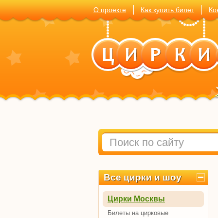
О проекте
Как купить билет
Ко
Все цирки и шоу
Цирки Москвы
Билеты на цирковые