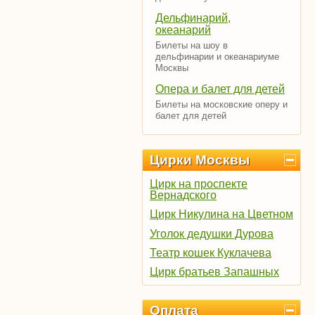
Дельфинарий,
океанарий
Билеты на шоу в
дельфинарии и океанариуме
Москвы
Опера и балет для детей
Билеты на московские оперу и
балет для детей
Цирки Москвы
Цирк на проспекте
Вернадского
Цирк Никулина на Цветном
Уголок дедушки Дурова
Театр кошек Куклачева
Цирк братьев Запашных
Оплата