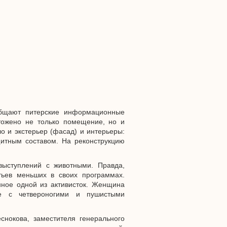
общают питерские информационные
тожено не только помещение, но и
о и экстерьер (фасад) и интерьеры:
щитным составом. На реконструкцию
выступлений с животными. Правда,
тьев меньших в своих программах.
нное одной из активисток. Женщина
е с четвероногими и пушистыми
нокова, заместителя генерального