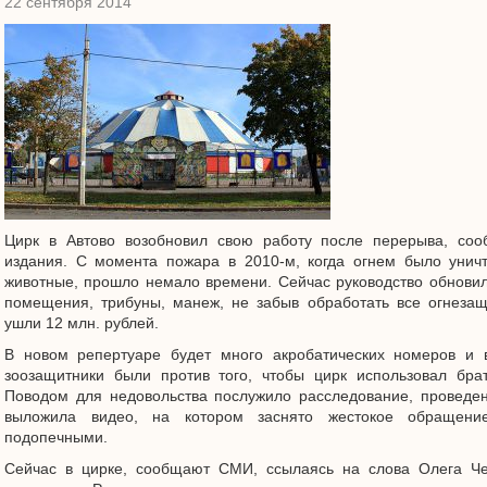
22 сентября 2014
Цирк в Автово возобновил свою работу после перерыва, со
издания. С момента пожара в 2010-м, когда огнем было унич
животные, прошло немало времени. Сейчас руководство обновил
помещения, трибуны, манеж, не забыв обработать все огнеза
ушли 12 млн. рублей.
В новом репертуаре будет много акробатических номеров и 
зоозащитники были против того, чтобы цирк использовал бра
Поводом для недовольства послужило расследование, проведе
выложила видео, на котором заснято жестокое обращени
подопечными.
Сейчас в цирке, сообщают СМИ, ссылаясь на слова Олега Чес