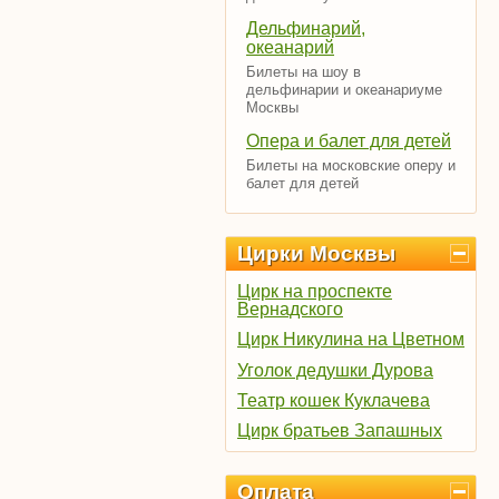
Дельфинарий,
океанарий
Билеты на шоу в
дельфинарии и океанариуме
Москвы
Опера и балет для детей
Билеты на московские оперу и
балет для детей
Цирки Москвы
Цирк на проспекте
Вернадского
Цирк Никулина на Цветном
Уголок дедушки Дурова
Театр кошек Куклачева
Цирк братьев Запашных
Оплата