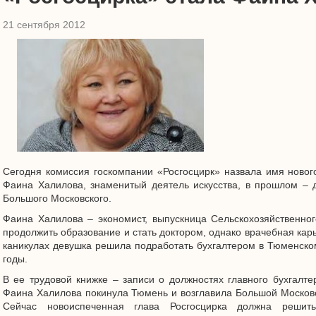
21 сентября 2012
Сегодня комиссия госкомпании «Росгосцирк» назвала имя новог
Фаина Халилова, знаменитый деятель искусства, в прошлом – д
Большого Московского.
Фаина Халилова – экономист, выпускница Сельскохозяйственног
продолжить образование и стать доктором, однако врачебная карь
каникулах девушка решила подработать бухгалтером в Тюменском
годы.
В ее трудовой книжке – записи о должностях главного бухгалтер
Фаина Халилова покинула Тюмень и возглавила Большой Московс
Сейчас новоиспеченная глава Росгосцирка должна решит