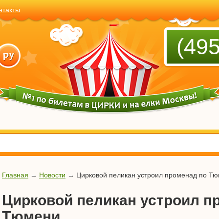
нтакты
(495
Главная
→
Новости
→
Цирковой пеликан устроил променад по Т
Цирковой пеликан устроил п
Тюмени