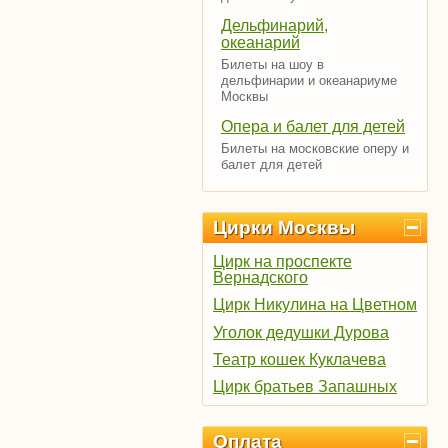
Дельфинарий,
океанарий
Билеты на шоу в
дельфинарии и океанариуме
Москвы
Опера и балет для детей
Билеты на московские оперу и
балет для детей
Цирки Москвы
Цирк на проспекте
Вернадского
Цирк Никулина на Цветном
Уголок дедушки Дурова
Театр кошек Куклачева
Цирк братьев Запашных
Оплата