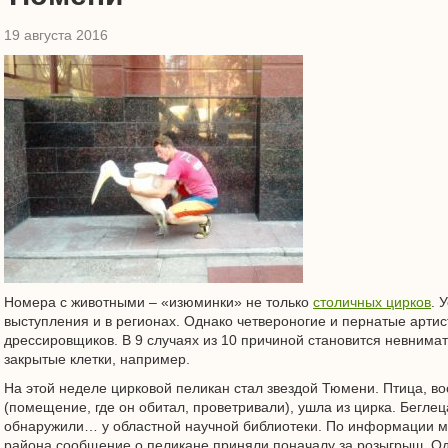
19 августа 2016
Номера с животными – «изюминки» не только
столичных цирков
. 
выступления и в регионах. Однако четвероногие и пернатые артис
дрессировщиков. В 9 случаях из 10 причиной становится невнимат
закрытые клетки, например.
На этой неделе цирковой пеликан стал звездой Тюмени. Птица, 
(помещение, где он обитал, проветривали), ушла из цирка. Беглец
обнаружили… у областной научной библиотеки. По информации м
района сообщение о пеликане приняли поначалу за розыгрыш. О