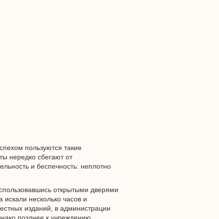
Успехом пользуются такие
ты нередко сбегают от
ельность и беспечность: неплотно
воспользовавшись открытыми дверями
а искали несколько часов и
естных изданий, в администрации
днако позднее к учреждению