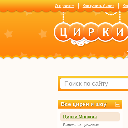
О проекте
Как купить билет
Ко
Все цирки и шоу
Цирки Москвы
Билеты на цирковые