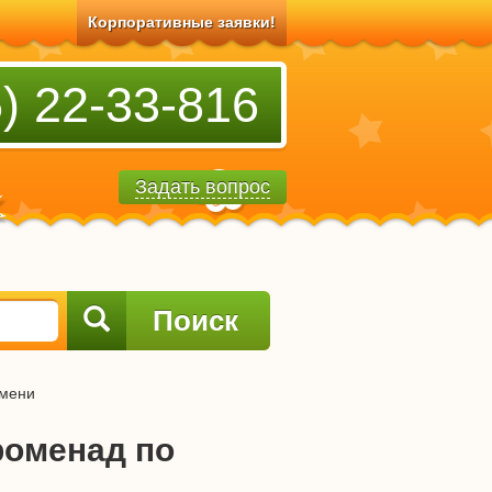
Корпоративные заявки!
) 22-33-816
Задать вопрос
Поиск
юмени
роменад по