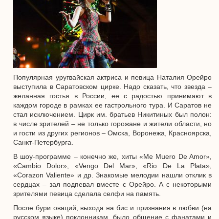
Популярная уругвайская актриса и певица Наталия Орейро
выступила в Саратовском цирке. Надо сказать, что звезда –
желанная гостья в России, ее с радостью принимают в
каждом городе в рамках ее гастрольного тура. И Саратов не
стал исключением. Цирк им. братьев Никитиных был полон:
в числе зрителей – не только горожане и жители области, но
и гости из других регионов – Омска, Воронежа, Красноярска,
Санкт-Петербурга.
В шоу-программе – конечно же, хиты «Me Muero De Amor»,
«Cambio Dolor», «Vengo Del Mar», «Rio De La Plata»,
«Corazon Valiente» и др. Знакомые мелодии нашли отклик в
сердцах – зал подпевал вместе с Орейро. А с некоторыми
зрителями певица сделала селфи на память.
После бури оваций, выхода на бис и признания в любви (на
русском языке) поклонникам, было общение с фанатами и