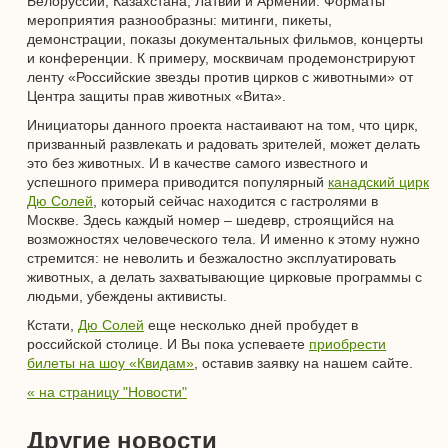
Белоруссии, Казахстана, Латвии и Армении. Форматы
мероприятия разнообразны: митинги, пикеты,
демонстрации, показы документальных фильмов, концерты
и конференции. К примеру, москвичам продемонстрируют
ленту «Российские звезды против цирков с животными» от
Центра защиты прав животных «Вита».
Инициаторы данного проекта настаивают на том, что цирк,
призванный развлекать и радовать зрителей, может делать
это без животных. И в качестве самого известного и
успешного примера приводится популярный
канадский цирк
Дю Солей
, который сейчас находится с гастролями в
Москве. Здесь каждый номер – шедевр, строящийся на
возможностях человеческого тела. И именно к этому нужно
стремится: не неволить и безжалостно эксплуатировать
животных, а делать захватывающие цирковые программы с
людьми, убеждены активисты.
Кстати,
Дю Солей
еще несколько дней пробудет в
российской столице. И Вы пока успеваете
приобрести
билеты на шоу «Квидам»
, оставив заявку на нашем сайте.
« на страницу "Новости"
Другие новости