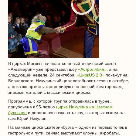
В цирках Москвы начинается новый творческий сезон:
«Аквамарин» уже представил шоу
«Астролябия»
, а на
следующей неделе, 24 сентября,
«ЦиркUS 2.0»
покажут на
Вернадского. Никулинский цирк возобновит сезон в октябре,
а пока же артисты гастролируют по российским городам,
знакомя жителей с классическим цирком.
Программа, с которой труппа отправилась в турне,
приурочена к 95-летию
цирка Никулина на Цветном
бульваре
и должна воссоздавать шоу, в которых выступал
сам Юрий Никулин.
На манеже цирка Екатеринбурга – одной из первых точек в
гастрольном пути, сейчас выступают клоуны, акробаты,