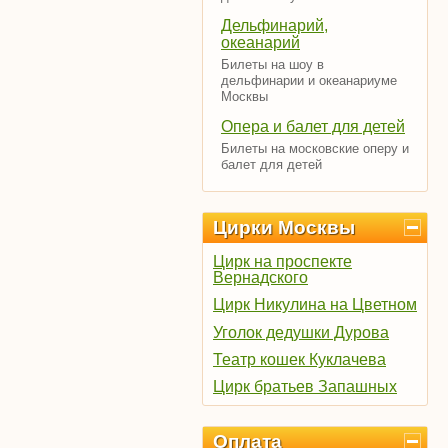
Дельфинарий,
океанарий
Билеты на шоу в
дельфинарии и океанариуме
Москвы
Опера и балет для детей
Билеты на московские оперу и
балет для детей
Цирки Москвы
Цирк на проспекте
Вернадского
Цирк Никулина на Цветном
Уголок дедушки Дурова
Театр кошек Куклачева
Цирк братьев Запашных
Оплата