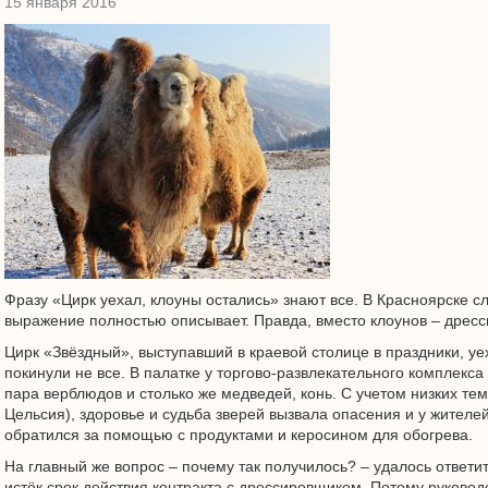
15 января 2016
Фразу «Цирк уехал, клоуны остались» знают все. В Красноярске с
выражение полностью описывает. Правда, вместо клоунов – дрес
Цирк «Звёздный», выступавший в краевой столице в праздники, уе
покинули не все. В палатке у торгово-развлекательного комплекс
пара верблюдов и столько же медведей, конь. С учетом низких тем
Цельсия), здоровье и судьба зверей вызвала опасения и у жителе
обратился за помощью с продуктами и керосином для обогрева.
На главный же вопрос – почему так получилось? – удалось ответит
истёк срок действия контракта с дрессировщиком. Потому руково