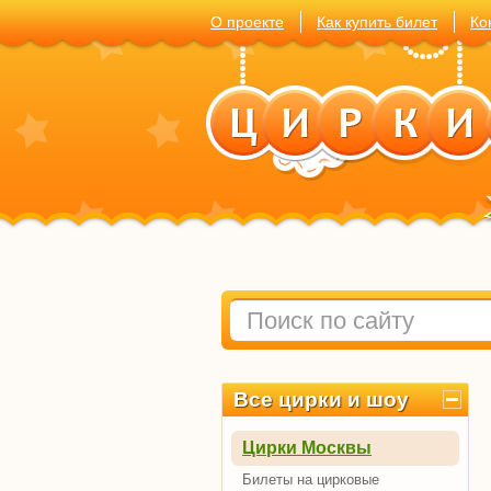
О проекте
Как купить билет
Ко
Все цирки и шоу
Цирки Москвы
Билеты на цирковые