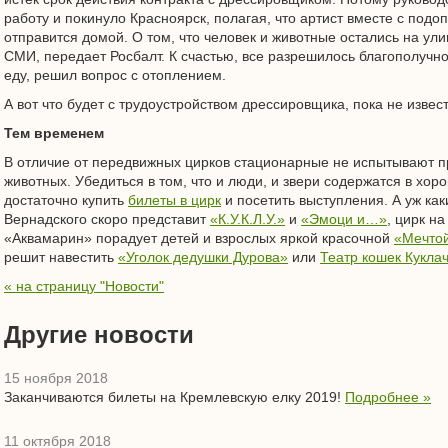
работу и покинуло Красноярск, полагая, что артист вместе с подо
отправится домой. О том, что человек и животные остались на ули
СМИ, передает Росбалт. К счастью, все разрешилось благополучно
еду, решил вопрос с отоплением.
А вот что будет с трудоустройством дрессировщика, пока не извес
Тем временем
В отличие от передвижных цирков стационарные не испытывают 
животных. Убедиться в том, что и люди, и звери содержатся в хор
достаточно купить
билеты в цирк
и посетить выступления. А уж ка
Вернадского скоро представит
«К.У.К.Л.У.»
и
«Эмоци и…»
, цирк н
«Аквамарин» порадует детей и взрослых яркой красочной
«Мечто
решит навестить
«Уголок дедушки Дурова»
или
Театр кошек Кукла
« на страницу "Новости"
Другие новости
15 ноября 2018
Заканчиваются билеты на Кремлевскую елку 2019!
Подробнее »
11 октября 2018