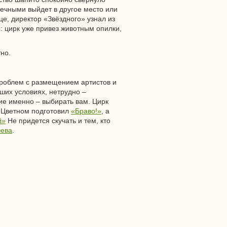
печными выйдет в другое место или
це, директор «Звёздного» узнал из
: цирк уже привез животным опилки,
тно.
проблем с размещением артистов и
оших условиях, нетрудно –
кие именно – выбирать вам. Цирк
а Цветном подготовил
«Браво!»
, а
й»
Не придется скучать и тем, кто
чева
.