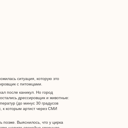
ложилась ситуация, которую это
сировщик с питомцами.
хал после каникул. Но город
а остались дрессировщик и животные:
ператур (до минус 30 градусов
й, к которым артист через СМИ
ь позже. Выяснилось, что у цирка
дство шапито спокойно свернуло