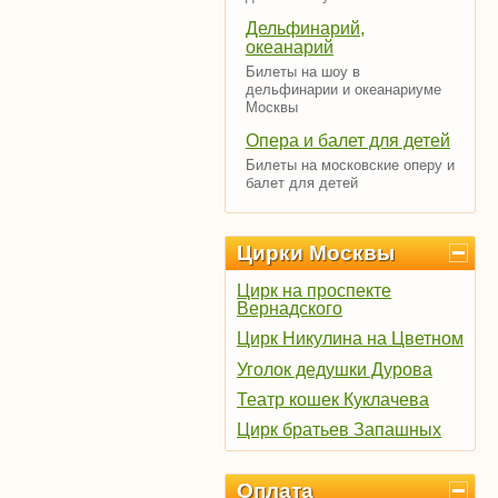
Дельфинарий,
океанарий
Билеты на шоу в
дельфинарии и океанариуме
Москвы
Опера и балет для детей
Билеты на московские оперу и
балет для детей
Цирки Москвы
Цирк на проспекте
Вернадского
Цирк Никулина на Цветном
Уголок дедушки Дурова
Театр кошек Куклачева
Цирк братьев Запашных
Оплата