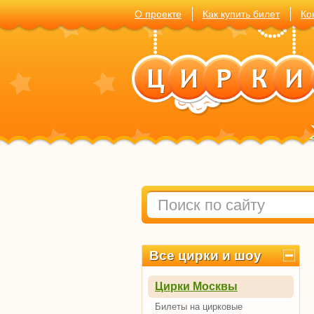
О проекте
Как купить билет
Ко
Все цирки и шоу
Цирки Москвы
Билеты на цирковые