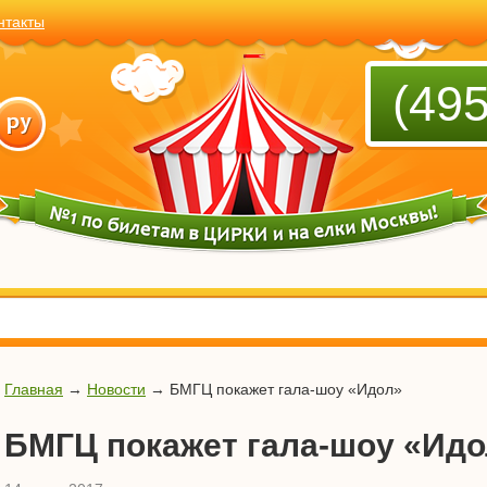
нтакты
(495
Главная
→
Новости
→
БМГЦ покажет гала-шоу «Идол»
БМГЦ покажет гала-шоу «Идо