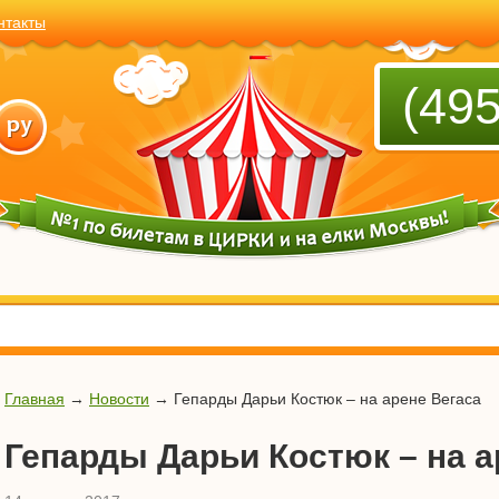
нтакты
(495
Главная
→
Новости
→
Гепарды Дарьи Костюк – на арене Вегаса
Гепарды Дарьи Костюк – на а