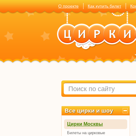
О проекте
Как купить билет
Ко
Все цирки и шоу
Цирки Москвы
Билеты на цирковые