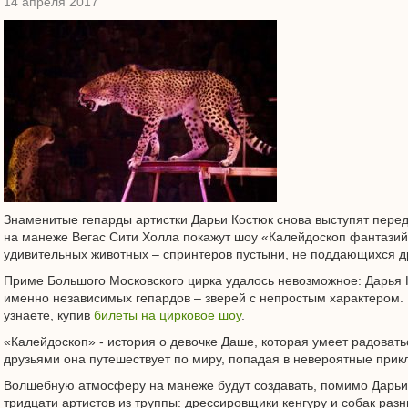
14 апреля 2017
Знаменитые гепарды артистки Дарьи Костюк снова выступят перед
на манеже Вегас Сити Холла покажут шоу «Калейдоскоп фантазий»
удивительных животных – спринтеров пустыни, не поддающихся д
Приме Большого Московского цирка удалось невозможное: Дарья 
именно независимых гепардов – зверей с непростым характером. Ч
узнаете, купив
билеты на цирковое шоу
.
«Калейдоскоп» - история о девочке Даше, которая умеет радоватьс
друзьями она путешествует по миру, попадая в невероятные прик
Волшебную атмосферу на манеже будут создавать, помимо Дарьи 
тридцати артистов из труппы: дрессировщики кенгуру и собак разн