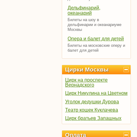
Дельфинарий,
океанарий
Билеты на шоу в
дельфинарии и океанариуме
Москвы
Опера и балет для детей
Билеты на московские оперу и
балет для детей
Цирки Москвы
Цирк на проспекте
Вернадского
Цирк Никулина на Цветном
Уголок дедушки Дурова
Театр кошек Куклачева
Цирк братьев Запашных
Оплата