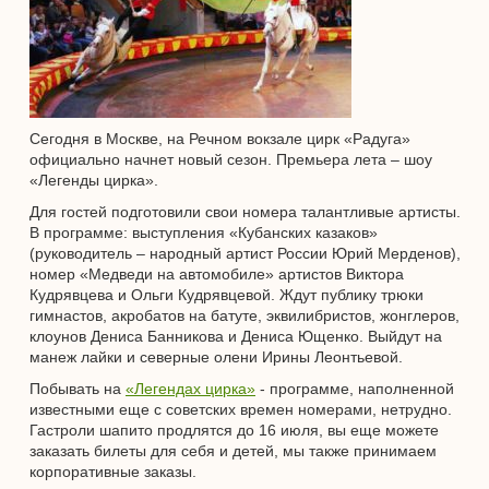
Сегодня в Москве, на Речном вокзале цирк «Радуга»
официально начнет новый сезон. Премьера лета – шоу
«Легенды цирка».
Для гостей подготовили свои номера талантливые артисты.
В программе: выступления «Кубанских казаков»
(руководитель – народный артист России Юрий Мерденов),
номер «Медведи на автомобиле» артистов Виктора
Кудрявцева и Ольги Кудрявцевой. Ждут публику трюки
гимнастов, акробатов на батуте, эквилибристов, жонглеров,
клоунов Дениса Банникова и Дениса Ющенко. Выйдут на
манеж лайки и северные олени Ирины Леонтьевой.
Побывать на
«Легендах цирка»
- программе, наполненной
известными еще с советских времен номерами, нетрудно.
Гастроли шапито продлятся до 16 июля, вы еще можете
заказать билеты для себя и детей, мы также принимаем
корпоративные заказы.