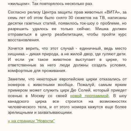
«жильцом». Так повторялось несколько раз.
Согласно релизу Центра защиты прав животных «ВИТА», за
семь лет об этом было снято 30 сюжетов на ТВ, написаны
десятки газетных статей, появилось ток-шоу о проблеме, но
разрешить удалось ее только сейчас. Мишка должен
отправиться в центр реабилитации, чтобы пройти курс
восстановления.
Хочется верить, что этот случай - единичный, ведь место
хищника – дикая природа, а не жилой двор, где гуляют дети.
И если уж такое животное выступает в цирке, то
ответственные за него люди должны создать условия,
комфортные для проживания.
Заметим, что некоторые европейские цирки отказались от
номеров с животными вообще. Пожалуй, самым ярким
примером может служить цирк Дю Солей, который приедет
осенью в Москву со своей
новой программой
. В шоу
канадского цирка все строится на возможностях
человеческого тела, и от этого номера кажутся еще более
зрелищными и захватывающими.
« на страницу "Новости"