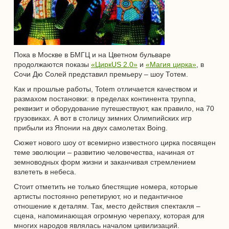
Пока в Москве в БМГЦ и на Цветном бульваре
продолжаются показы
«ЦиркUS 2.0»
и
«Магия цирка»
, в
Сочи Дю Солей представил премьеру – шоу Тотем.
Как и прошлые работы, Totem отличается качеством и
размахом постановки: в пределах континента труппа,
реквизит и оборудование путешествуют, как правило, на 70
грузовиках. А вот в столицу зимних Олимпийских игр
прибыли из Японии на двух самолетах Boing.
Сюжет нового шоу от всемирно известного цирка посвящен
теме эволюции – развитию человечества, начиная от
земноводных форм жизни и заканчивая стремлением
взлететь в небеса.
Стоит отметить не только блестящие номера, которые
артисты постоянно репетируют, но и педантичное
отношение к деталям. Так, место действия спектакля –
сцена, напоминающая огромную черепаху, которая для
многих народов являлась началом цивилизаций.