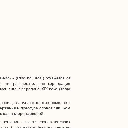
ейли» (Ringling Bros.) откажется от
, что развлекательная корпорация
ись еще в середине XIX века (тогда
ючение, выступают против номеров с
держания и дрессура слонов слишком
тоже на стороне зверей.
и решение вывести слонов из своих
иста, будут жить в Центре слонов во