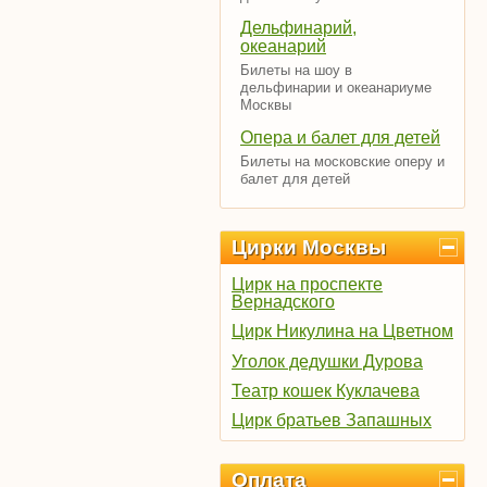
Дельфинарий,
океанарий
Билеты на шоу в
дельфинарии и океанариуме
Москвы
Опера и балет для детей
Билеты на московские оперу и
балет для детей
Цирки Москвы
Цирк на проспекте
Вернадского
Цирк Никулина на Цветном
Уголок дедушки Дурова
Театр кошек Куклачева
Цирк братьев Запашных
Оплата