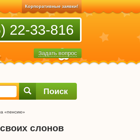
Корпоративные заявки!
) 22-33-816
Задать вопрос
Поиск
на «пенсию»
 своих слонов