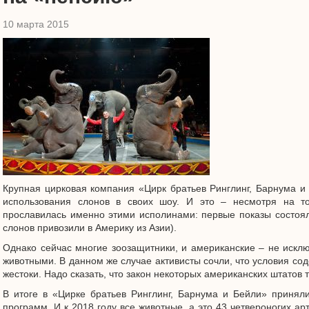
10 марта 2015
Крупная цирковая компания «Цирк братьев Ринглинг, Барнума и Б
использования слонов в своих шоу. И это – несмотря на то
прославилась именно этими исполинами: первые показы состоял
слонов привозили в Америку из Азии).
Однако сейчас многие зоозащитники, и американские – не искл
животными. В данном же случае активисты сочли, что условия со
жестоки. Надо сказать, что закон некоторых американских штатов 
В итоге в «Цирке братьев Ринглинг, Барнума и Бейли» принял
программ. И к 2018 году все животные, а это 43 четвероногих арт