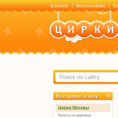
О проекте
Как купить билет
Ко
Все цирки и шоу
Цирки Москвы
Билеты на цирковые