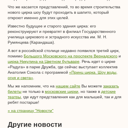
Что же касается представлений, то во время строительства
нового цирка шоу будут проходить в шапито, который
откроют именно для этих целей.
Известно будущее и старого здания цирка: его
реконструируют и превратят в филиал Государственного
училища циркового и эстрадного искусства им. М. Н.
Румянцева (Карандаша).
А вот в российской столице недавно появился третий цирк,
помимо
Большого Московского на проспекте Вернадского
и
цирка Никулина на Цветном бульваре
. Речь идет о цирке
«Радуга» в парке Дружба, где сейчас выступает коллектив
Анатолия Сокола с программой
«Принц цирка. Шоу воды,
огня и света»
.
Мы же напомним, что на
нашем сайте
Вы можете
заказать
билеты
не только в
московские цирки
, но также в
детские
театры
, где идут представления как для малышей, так и для
ребят постарше!
« на страницу "Новости"
Другие новости