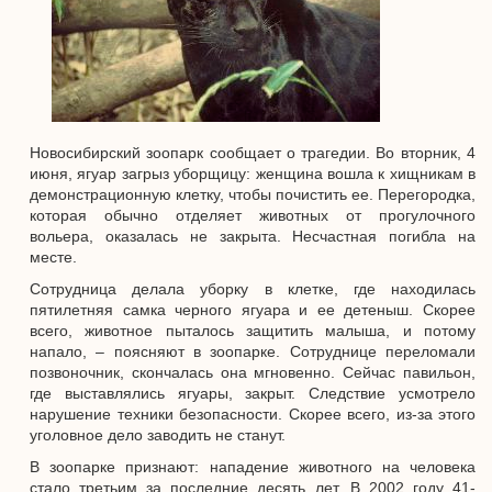
Новосибирский зоопарк сообщает о трагедии. Во вторник, 4
июня, ягуар загрыз уборщицу: женщина вошла к хищникам в
демонстрационную клетку, чтобы почистить ее. Перегородка,
которая обычно отделяет животных от прогулочного
вольера, оказалась не закрыта. Несчастная погибла на
месте.
Сотрудница делала уборку в клетке, где находилась
пятилетняя самка черного ягуара и ее детеныш. Скорее
всего, животное пыталось защитить малыша, и потому
напало, – поясняют в зоопарке. Сотруднице переломали
позвоночник, скончалась она мгновенно. Сейчас павильон,
где выставлялись ягуары, закрыт. Следствие усмотрело
нарушение техники безопасности. Скорее всего, из-за этого
уголовное дело заводить не станут.
В зоопарке признают: нападение животного на человека
стало третьим за последние десять лет. В 2002 году 41-