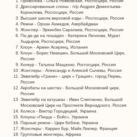
Проволока - Ольга Рожковская, Росгосцирк, Россия
Дрессированные слоны - п/р Андрея Дементьева-
Корнилова, Росгосцирк, Россия
Высшая школа верховой езды - Росгосцирк, Россия
Ремни - Орхан Ахмедов, Азербайджан
Жонглер - Эркинбек Саралаев, Росгосцирк, Россия
Па-де-де на лошадях - Катерина Леонова, Мурат
Хыдыров, Росгосцирк, Россия
Клоун - Армен Асирянц, Испания
Клоун - Борис Никишен, Большой Московский Цирк,
Россия
Конкур - Татьяна Мащенко, Росгосцирк, Россия
Жонглеры - Александр и Алексей Сычевы, Россия
Эквилибр «Грани» - цирк « Грация», город Пермь,
Россия
Акробаты на шестах - Большой Московский цирк,
Россия
Эквилибр на катушках - Иван Слипченко, Большой
Московский Цирк на Проспекте Вернадского, Россия
Колеса - Виктор Городецкий, Украина
Клоуны «Пицца – Бойс», Украина
Парные ремни - Цирк Кобзов, Украина
Жонглеры - Каррен Бур, Майк Леклер, Франция
Групповые жонглеры, Африка