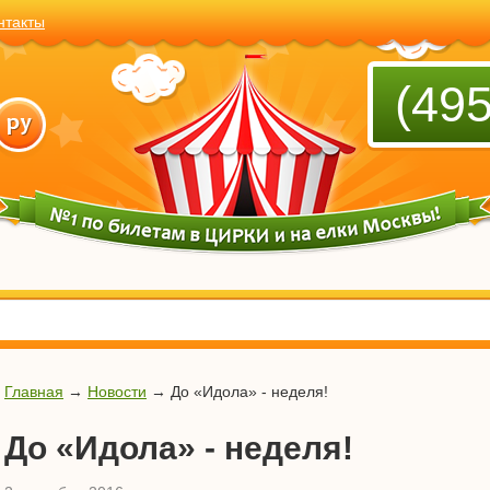
нтакты
(495
Главная
→
Новости
→
До «Идола» - неделя!
До «Идола» - неделя!