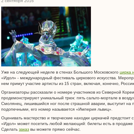
2 сентября 2016
Уже на следующей неделе в стенах Большого Московского
цирка 
«Идол» - международный фестиваль циркового искусства. Мероприя
нем примут участие артисты из 15 стран, включая, конечно, Росси
Организаторы рассказали о номере участников из Северной Коре
продемонстрируют уникальный трюк: пять сальто-мортале в воздух
Смолянец, лишившийся ног после страшной аварии, выступит на 
подопечными, его номер называется «Империя львиц».
Оценивать мастерство и творческие находки циркачей предстоит с
«Идол» может посетить любой желающий: билеты есть в продаже 
Сделать
заказ
вы можете прямо сейчас.