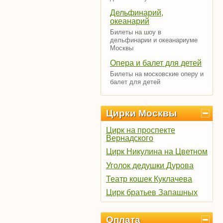
Дельфинарий,
океанарий
Билеты на шоу в
дельфинарии и океанариуме
Москвы
Опера и балет для детей
Билеты на московские оперу и
балет для детей
Цирки Москвы
Цирк на проспекте
Вернадского
Цирк Никулина на Цветном
Уголок дедушки Дурова
Театр кошек Куклачева
Цирк братьев Запашных
Оплата