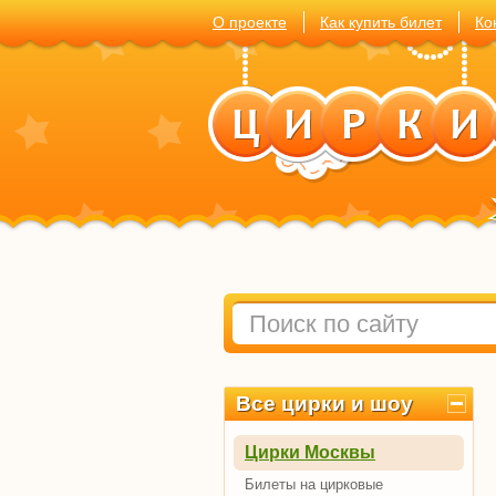
О проекте
Как купить билет
Ко
Все цирки и шоу
Цирки Москвы
Билеты на цирковые