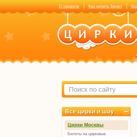
О проекте
Как купить билет
Ко
Все цирки и шоу
Цирки Москвы
Билеты на цирковые