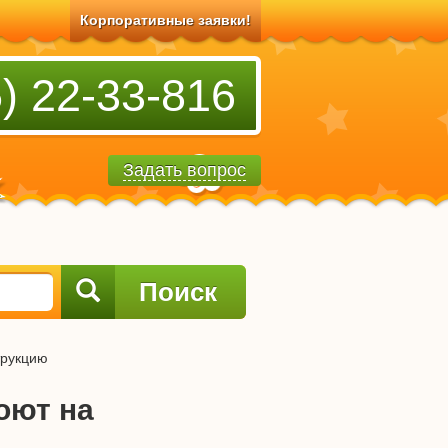
Корпоративные заявки!
) 22-33-816
Задать вопрос
Поиск
трукцию
оют на