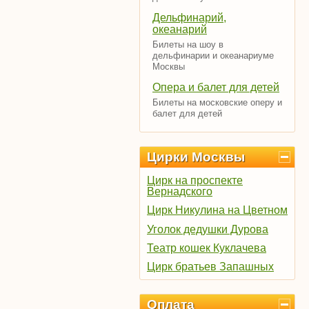
Дельфинарий,
океанарий
Билеты на шоу в
дельфинарии и океанариуме
Москвы
Опера и балет для детей
Билеты на московские оперу и
балет для детей
Цирки Москвы
Цирк на проспекте
Вернадского
Цирк Никулина на Цветном
Уголок дедушки Дурова
Театр кошек Куклачева
Цирк братьев Запашных
Оплата