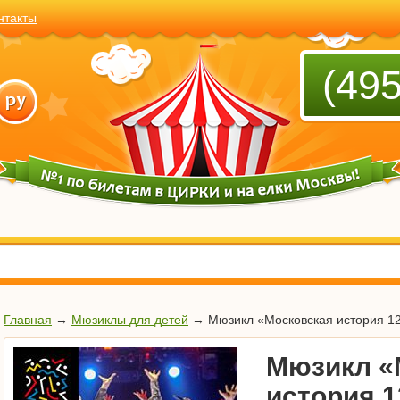
нтакты
(495
Главная
→
Мюзиклы для детей
→
Мюзикл «Московская история 1
Мюзикл «
история 1