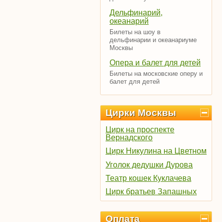
Дельфинарий,
океанарий
Билеты на шоу в
дельфинарии и океанариуме
Москвы
Опера и балет для детей
Билеты на московские оперу и
балет для детей
Цирки Москвы
Цирк на проспекте
Вернадского
Цирк Никулина на Цветном
Уголок дедушки Дурова
Театр кошек Куклачева
Цирк братьев Запашных
Оплата