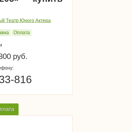
ый Театр Юного Актера
авка
Оплата
и
800 руб.
ефону:
-33-816
плата