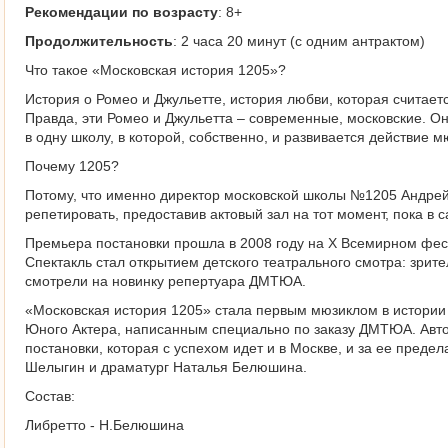
Рекомендации по возрасту
: 8+
Продолжительность
: 2 часа 20 минут (с одним антрактом)
Что такое «Московская история 1205»?
История о Ромео и Джульетте, история любви, которая считает
Правда, эти Ромео и Джульетта – современные, московские. Он
в одну школу, в которой, собственно, и развивается действие м
Почему 1205?
Потому, что именно директор московской школы №1205 Андре
репетировать, предоставив актовый зал на тот момент, пока в 
Премьера постановки прошла в 2008 году на X Всемирном фест
Спектакль стал открытием детского театрального смотра: зрит
смотрели на новинку репертуара ДМТЮА.
«Московская история 1205» стала первым мюзиклом в истории
Юного Актера, написанным специально по заказу ДМТЮА. Авт
постановки, которая с успехом идет и в Москве, и за ее предел
Шелыгин и драматург Наталья Белюшина.
Состав:
Либретто - Н.Белюшина