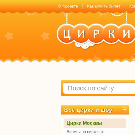
О проекте
Как купить билет
Ко
Все цирки и шоу
Цирки Москвы
Билеты на цирковые