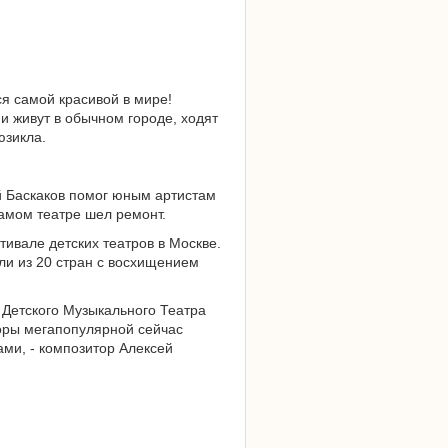
ся самой красивой в мире!
и живут в обычном городе, ходят
юзикла.
й Баскаков помог юным артистам
самом театре шел ремонт.
ивале детских театров в Москве.
ели из 20 стран с восхищением
 Детского Музыкального Театра
оры мегапопулярной сейчас
ами, - композитор Алексей