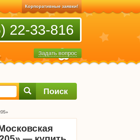
Корпоративные заявки!
) 22-33-816
Задать вопрос
Поиск
205»
Московская
205» — купить