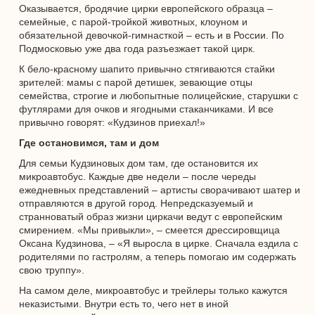
Оказывается, бродячие цирки европейского образца –
семейные, с парой-тройкой животных, клоуном и
обязательной девочкой-гимнасткой – есть и в России. По
Подмосковью уже два года разъезжает такой цирк.
К бело-красному шапито привычно стягиваются стайки
зрителей: мамы с парой детишек, зевающие отцы
семейства, строгие и любопытные полицейские, старушки с
футлярами для очков и ягодными стаканчиками. И все
привычно говорят: «Кудзинов приехал!»
Где остановимся, там и дом
Для семьи Кудзиновых дом там, где остановится их
микроавтобус. Каждые две недели – после череды
ежедневных представлений – артисты сворачивают шатер и
отправляются в другой город. Непредсказуемый и
странноватый образ жизни циркачи ведут с европейским
смирением. «Мы привыкли», – смеется дрессировщица
Оксана Кудзинова, – «Я выросла в цирке. Сначала ездила с
родителями по гастролям, а теперь помогаю им содержать
свою труппу».
На самом деле, микроавтобус и трейлеры только кажутся
неказистыми. Внутри есть то, чего нет в иной