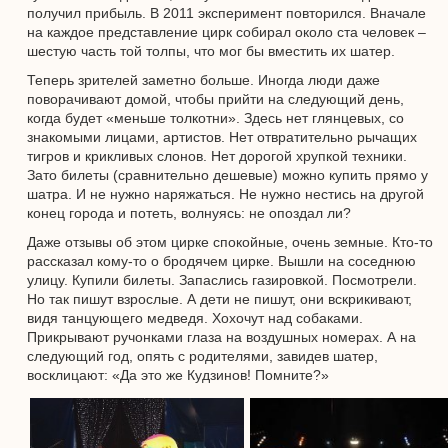
получил прибыль. В 2011 эксперимент повторился. Вначале
на каждое представление цирк собирал около ста человек –
шестую часть той толпы, что мог бы вместить их шатер.
Теперь зрителей заметно больше. Иногда люди даже
поворачивают домой, чтобы прийти на следующий день,
когда будет «меньше толкотни». Здесь нет глянцевых, со
знакомыми лицами, артистов. Нет отвратительно рычащих
тигров и крикливых слонов. Нет дорогой хрупкой техники.
Зато билеты (сравнительно дешевые) можно купить прямо у
шатра. И не нужно наряжаться. Не нужно нестись на другой
конец города и потеть, волнуясь: не опоздал ли?
Даже отзывы об этом цирке спокойные, очень земные. Кто-то
рассказал кому-то о бродячем цирке. Вышли на соседнюю
улицу. Купили билеты. Запаслись газировкой. Посмотрели.
Но так пишут взрослые. А дети не пишут, они вскрикивают,
видя танцующего медведя. Хохочут над собаками.
Прикрывают ручонками глаза на воздушных номерах. А на
следующий год, опять с родителями, завидев шатер,
восклицают: «Да это же Кудзинов! Помните?»