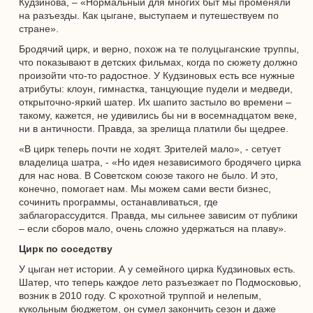
Кудзинова, – «Нормальный для многих быт мы променяли
на разъезды. Как цыгане, выступаем и путешествуем по
стране».
Бродячий цирк, и верно, похож на те полуцыганские труппы,
что показывают в детских фильмах, когда по сюжету должно
произойти что-то радостное. У Кудзиновых есть все нужные
атрибуты: клоун, гимнастка, танцующие пудели и медведи,
открыточно-яркий шатер. Их шапито застыло во времени –
такому, кажется, не удивились бы ни в восемнадцатом веке,
ни в античности. Правда, за зрелища платили бы щедрее.
«В цирк теперь почти не ходят. Зрителей мало», - сетует
владелица шатра, - «Но идея независимого бродячего цирка
для нас нова. В Советском союзе такого не было. И это,
конечно, помогает нам. Мы можем сами вести бизнес,
сочинить программы, останавливаться, где
заблагорассудится. Правда, мы сильнее зависим от публики
– если сборов мало, очень сложно удержаться на плаву».
Цирк по соседству
У цыган нет истории. А у семейного цирка Кудзиновых есть.
Шатер, что теперь каждое лето разъезжает по Подмосковью,
возник в 2010 году. С крохотной труппой и нелепым,
кукольным бюджетом, он сумел закончить сезон и даже