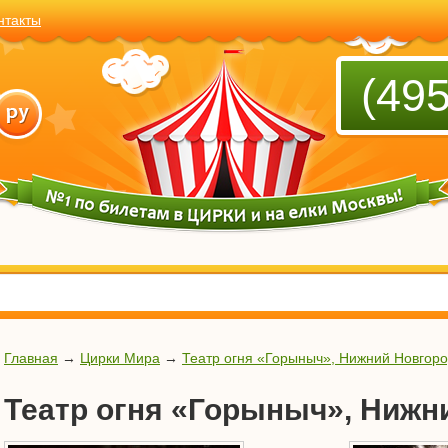
нтакты
(495
Главная
→
Цирки Мира
→
Театр огня «Горыныч», Нижний Новгор
Театр огня «Горыныч», Нижн