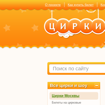
О проекте
Как купить билет
Ко
Все цирки и шоу
Цирки Москвы
Билеты на цирковые