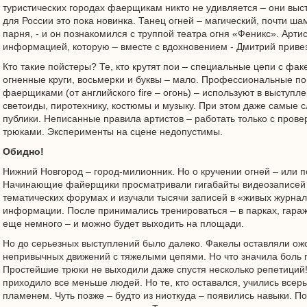
туристических городах фаерщикам никто не удивляется – они выс
для России это пока новинка. Танец огней – магический, почти ша
парня, - и он познакомился с труппой театра огня «Феникс». Арт
информацией, которую – вместе с вдохновением - Дмитрий приве
Кто такие пойстеры? Те, кто крутят пои – специальные цепи с фак
огненные круги, восьмерки и буквы – мало. Профессиональные п
фаерщиками (от английского fire – огонь) – используют в выступ
светоиды, пиротехнику, костюмы и музыку. При этом даже самые 
публики. Неписанные правила артистов – работать только с пров
трюками. Эксперименты на сцене недопустимы.
Обидно!
Нижний Новгород – город-милионник. Но о кручении огней – или п
Начинающие файерщики просматривали гигабайты видеозаписей в
тематических форумах и изучали тысячи записей в «живых журнал
информации. После принимались тренироваться – в парках, гараж
еще немного – и можно будет выходить на площади.
Но до серьезных выступлений было далеко. Факелы оставляли ожо
непривычных движений с тяжелыми цепями. Но что значила боль 
Простейшие трюки не выходили даже спустя несколько репетиций
приходило все меньше людей. Но те, кто оставался, учились всерь
пламенем. Чуть позже – будто из ниоткуда – появились навыки. 