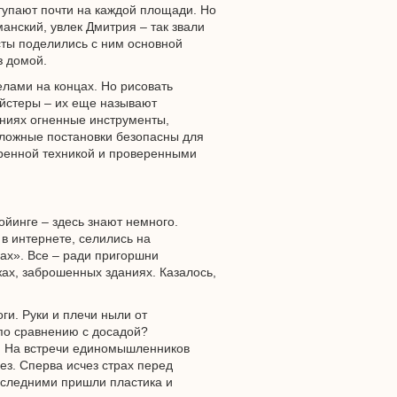
тупают почти на каждой площади. Но
манский, увлек Дмитрия – так звали
исты поделились с ним основной
з домой.
елами на концах. Но рисовать
ойстеры – их еще называют
лениях огненные инструменты,
сложные постановки безопасны для
еренной техникой и проверенными
ойинге – здесь знают немного.
 интернете, селились на
ах». Все – ради пригоршни
ах, заброшенных зданиях. Казалось,
ги. Руки и плечи ныли от
по сравнению с досадой?
! На встречи единомышленников
ез. Сперва исчез страх перед
Последними пришли пластика и