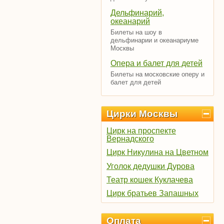
Дельфинарий,
океанарий
Билеты на шоу в
дельфинарии и океанариуме
Москвы
Опера и балет для детей
Билеты на московские оперу и
балет для детей
Цирки Москвы
Цирк на проспекте
Вернадского
Цирк Никулина на Цветном
Уголок дедушки Дурова
Театр кошек Куклачева
Цирк братьев Запашных
Оплата