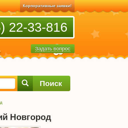
Корпоративные заявки!
) 22-33-816
Задать вопрос
Поиск
од
ий Новгород