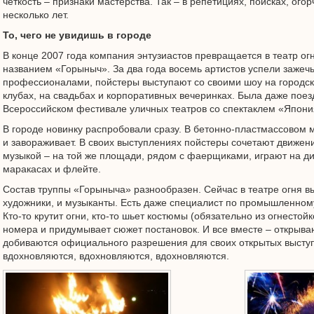
четкость – признаки мастерства. Так – в репетициях, поисках, ого
несколько лет.
То, чего не увидишь в городе
В конце 2007 года компания энтузиастов превращается в театр о
названием «Горыныч». За два года восемь артистов успели зажечь
профессионалами, пойстеры выступают со своими шоу на городски
клубах, на свадьбах и корпоративных вечеринках. Была даже поез
Всероссийском фестивале уличных театров со спектаклем «Япония
В городе новинку распробовали сразу. В бетонно-пластмассовом 
и завораживает. В своих выступлениях пойстеры сочетают движен
музыкой – на той же площади, рядом с фаерщиками, играют на д
маракасах и флейте.
Состав труппы «Горыныча» разнообразен. Сейчас в театре огня в
художники, и музыканты. Есть даже специалист по промышленном
Кто-то крутит огни, кто-то шьет костюмы (обязательно из огнестойк
номера и придумывает сюжет постановок. И все вместе – открываю
добиваются официального разрешения для своих открытых выступ
вдохновляются, вдохновляются, вдохновляются.