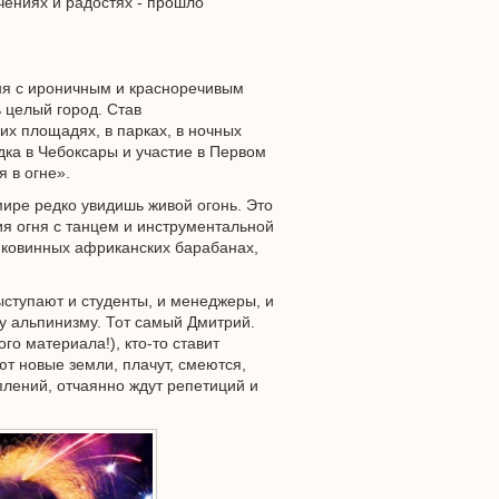
рчениях и радостях - прошло
гня с ироничным и красноречивым
 целый город. Став
х площадях, в парках, в ночных
дка в Чебоксары и участие в Первом
 в огне».
мире редко увидишь живой огонь. Это
ия огня с танцем и инструментальной
иковинных африканских барабанах,
ыступают и студенты, и менеджеры, и
у альпинизму. Тот самый Дмитрий.
ого материала!), кто-то ставит
т новые земли, плачут, смеются,
лений, отчаянно ждут репетиций и