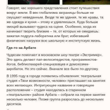
Говорят, час хорошего представления стоит путешествия
вокруг земли. В век глобализма заграницы больше не
смущают невиданным. Везде те же здания, те же нравы, та
же одежда и кухня – этому и удивляешься. Куда больше
эмоций вызывают чудеса на сцене. Особенно, когда их
начинают творить близкие – те, от которых не ожидаешь:
зажатая подруга-лаборатнка или брат, избегавший
физических нагрузок всю школьную и институтскую жизнь.
Где-то на Арбате
Чудесам помогают в московском шоу-театре «Экстример».
Это здесь делают пап-велосипедистов, программистов-
йогов, библиотекарей-спецназовцев и домохозяек-
акробаток. Но это сейчас. Вначале все было по-другому.
В 1995 году в городе появились объявления: театральная
студия «Твои возможности, человек» приглашает на занятия
всех желающих. Интригующее название и говорящее
расположение – студия находилась в старинном
«театральном» районе Арбата – собрали на первое занятие
несколько человек. Позже группа разрослась до нескольких
десятков.