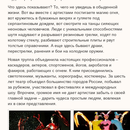
Что здесь показывают? То, чего не увидишь в обыденной
жизни. Вот вы вместе с артистами постигаете магию огня,
вот кружитесь в бумажных вихрях и гуляете под
серпантиновым дождем, вот смотрите на танцы сияющих
неоновых человечков. Люди с уникальными способностями
шутя надувают и разрывают резиновые грелки, ходят по
колотому стеклу, разбивают строительные плиты и рвут
толстые справочники. А еще здесь бывают драки,
перестрелки, ранения и бои на холодном оружии.
Новая труппа объединила настоящих профессионалов –
каскадеров, актеров, спортсменов, йогов, акробатов и
факиров, работающих с огнем. К ним присоединились
светотехники, музыканты, хореографы, костюмеры. За шесть
лет театр объездил большинство городов России, побывал
за рубежом, участвовал в фестивалях и международных
шоу. Впрочем, громкое имя не дает артистам забыть о своей
главной задаче – дарить чудеса простым людям, вовлекая
их в свои представления.