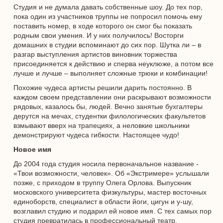
Студия и не думала давать собственные шоу. До тех пор,
пока один из участников труппы не попросил помочь ему
поставить номер, в ходе которого он смог бы показать
родным свои умения. И у них получилось! Восторги
домашних в студии вспоминают до сих пор. Шутка ли – в
разгар выступления артистов виновник торжества
присоединяется к действию и сперва неуклюже, а потом все
лучше и лучше – выполняет сложные трюки и комбинации!
Похожие чудеса артисты решили дарить постоянно. В
каждом своем представлении они раскрывают возможности
рядовых, казалось бы, людей. Вечно занятые бухгалтеры
дерутся на мечах, студентки филологических факультетов
взмывают вверх на трапециях, а неловкие школьники
демонстрируют чудеса гибкости. Настоящее чудо!
Новое имя
До 2004 года студия носила первоначальное название -
«Твои возможности, человек». Об «Экстримере» услышали
позже, с приходом в труппу Олега Орлова. Выпускник
московского университета физкультуры, мастер восточных
единоборств, специалист в области йоги, цигун и у-шу,
возглавил студию и подарил ей новое имя. С тех самых пор
студия превратилась в профессиональный театр.