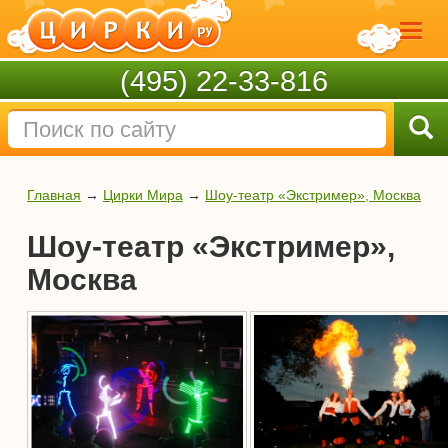
(495) 22-33-816
Главная
→
Цирки Мира
→
Шоу-театр «Экстример», Москва
Шоу-театр «Экстример»,
Москва