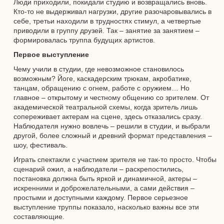
Люди приходили, покидали студию и возвращались вновь.
Кто-то не выдерживал нагрузки, другие разочаровывались в
себе, третьи находили в трудностях стимул, а четвертые
приводили в группу друзей. Так – занятие за занятием –
формировалась труппа будущих артистов.
Первое выступление
Чему учили в студии, где невозможное становилось
возможным? Йоге, каскадерским трюкам, акробатике,
танцам, обращению с огнем, работе с оружием… Но
главное – открытому и честному общению со зрителем. От
академической театральной схемы, когда зритель лишь
сопереживает актерам на сцене, здесь отказались сразу.
Наблюдателя нужно вовлечь – решили в студии, и выбрали
другой, более сложный и древний формат представления –
шоу, фестиваль.
Играть спектакли с участием зрителя не так-то просто. Чтобы
сценарий ожил, а наблюдатели – раскрепостились,
постановка должна быть яркой и динамичной, актеры –
искренними и доброжелательными, а сами действия –
простыми и доступными каждому. Первое серьезное
выступление труппы показало, насколько важны все эти
составляющие.