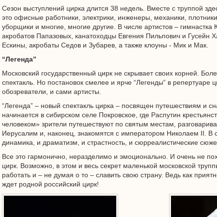
Сезон выступлений цирка длится 38 недель. Вместе с труппой зде
это офисные работники, электрики, инженеры, механики, плотник
уборщики и многие, многие другие. В числе артистов – гимнастка
акробатов Папазовых, канатоходцы Евгения Пильпович и Гусейн Х
Ескины, акробаты Седов и Зубарев, а также клоуны - Мик и Мак.
“Легенда”
Московский государственный цирк не скрывает своих корней. Боле
спектакль. Но постановок смелее и ярче “Легенды” в репертуаре ц
обозреватели, и сами артисты.
“Легенда” – новый спектакль цирка – посвящен путешествиям и с
начинается в сибирском селе Покровское, где Распутин крестьянст
человеком» зрители путешествуют по святым местам, разговарив
Иерусалим и, наконец, знакомятся с императором Николаем II. В с
динамика, и драматизм, и страстность, и сюрреалистические сюже
Все это гармонично, неразделимо и эмоционально. И очень не по
цирк. Возможно, в этом и весь секрет маленькой московской трупп
работать и – не думая о то – славить свою страну. Ведь как приятн
ждет родной российский цирк!