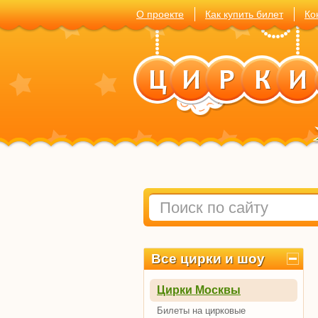
О проекте
Как купить билет
Ко
Все цирки и шоу
Цирки Москвы
Билеты на цирковые