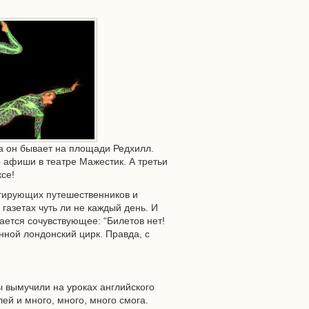
а он бывает на площади Редхилл.
о афиши в театре Мажестик. А третьи
ксе!
ьгирующих путешественников и
газетах чуть ли не каждый день. И
ается сочувствующее: “Билетов нет!
енной лондонский цирк. Правда, с
мы вымучили на уроках английского
ей и много, много, много смога.