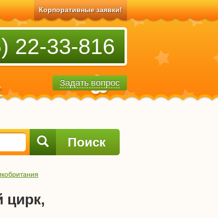
Корпоративные заявки!
) 22-33-816
Задать вопрос
Поиск
икобритания
 цирк,