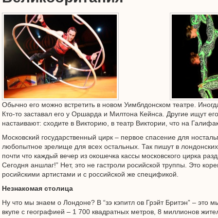
Обычно его можно встретить в новом Уимблдонском театре. Иногд
Кто-то заставал его у Оршарда и Милтона Кейнса. Другие ищут ег
настаивают: сходите в Викторию, в театр Виктории, что на Галифа
Московский государственный цирк – первое спасение для ностал
любопытное зрелище для всех остальных. Так пишут в лондонских 
почти что каждый вечер из окошечка кассы московского цирка разд
Сегодня аншлаг!” Нет, это не гастроли росийской труппы. Это кор
росийскими артистами и с российской же спецификой.
Незнакомая столица
Ну что мы знаем о Лондоне? В “зэ кэпитл ов Грэйт Бритэн” – это 
вкупе с географией – 1 700 квадратных метров, 8 миллионов жител