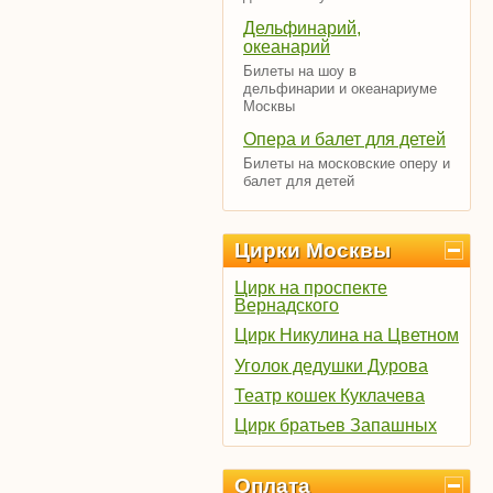
Дельфинарий,
океанарий
Билеты на шоу в
дельфинарии и океанариуме
Москвы
Опера и балет для детей
Билеты на московские оперу и
балет для детей
Цирки Москвы
Цирк на проспекте
Вернадского
Цирк Никулина на Цветном
Уголок дедушки Дурова
Театр кошек Куклачева
Цирк братьев Запашных
Оплата