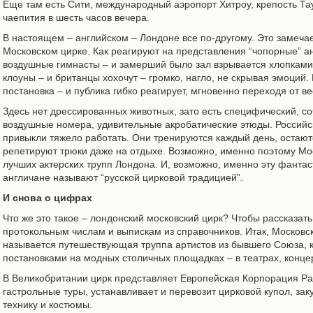
Еще там есть Сити, международный аэропорт Хитроу, крепость Та
чаепития в шесть часов вечера.
В настоящем – английском – Лондоне все по-другому. Это замечае
Московском цирке. Как реагируют на представления “чопорные” а
воздушные гимнасты – и замерший было зал взрывается хлопками
клоуны – и британцы хохочут – громко, нагло, не скрывая эмоций.
постановка – и публика гибко реагирует, мгновенно переходя от 
Здесь нет дрессированных животных, зато есть специфический, 
воздушные номера, удивительные акробатические этюды. Российс
привыкли тяжело работать. Они тренируются каждый день, остают
репетируют трюки даже на отдыхе. Возможно, именно поэтому Мос
лучших актерских трупп Лондона. И, возможно, именно эту фанта
англичане называют “русской цирковой традицией”.
И снова о цифрах
Что же это такое – лондонский московский цирк? Чтобы рассказать
протокольным числам и выпискам из справочников. Итак, Москов
называется путешествующая труппа артистов из бывшего Союза, к
постановками на модных столичных площадках – в театрах, концер
В Великобритании цирк представляет Европейская Корпорация Ра
гастрольные туры, устанавливает и перевозит цирковой купол, зак
технику и костюмы.