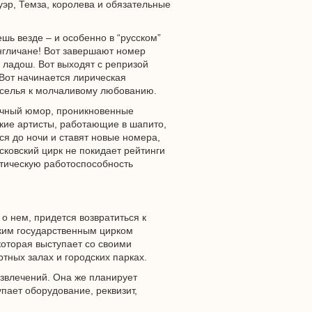
уэр, Темза, королева и обязательные
шь везде – и особенно в “русском”
нгличане! Вот завершают номер
 ладош. Вот выходят с репризой
 Вот начинается лирическая
веселья к молчаливому любованию.
сочный юмор, проникновенные
кие артисты, работающие в шапито,
ся до ночи и ставят новые номера,
ковский цирк не покидает рейтинги
стическую работоспособность
 о нем, придется возвратиться к
ским государственным цирком
оторая выступает со своими
тных залах и городских парках.
звлечений. Она же планирует
упает оборудование, реквизит,