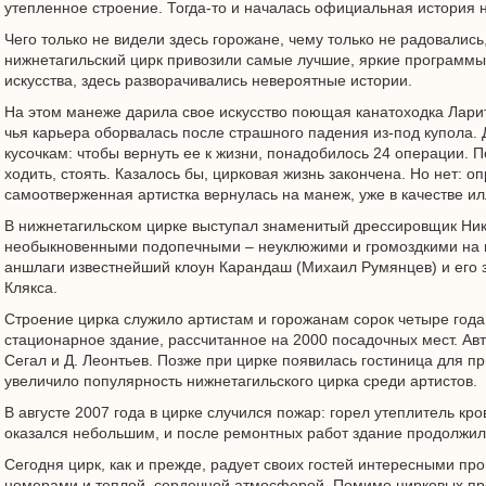
утепленное строение. Тогда-то и началась официальная история н
Чего только не видели здесь горожане, чему только не радовались
нижнетагильский цирк привозили самые лучшие, яркие программы
искусства, здесь разворачивались невероятные истории.
На этом манеже дарила свое искусство поющая канатоходка Лари
чья карьера оборвалась после страшного падения из-под купола.
кусочкам: чтобы вернуть ее к жизни, понадобилось 24 операции. П
ходить, стоять. Казалось бы, цирковая жизнь закончена. Но нет: о
самоотверженная артистка вернулась на манеж, уже в качестве и
В нижнетагильском цирке выступал знаменитый дрессировщик Ни
необыкновенными подопечными – неуклюжими и громоздкими на в
аншлаги известнейший клоун Карандаш (Михаил Румянцев) и его 
Клякса.
Строение цирка служило артистам и горожанам сорок четыре года
стационарное здание, рассчитанное на 2000 посадочных мест. Авт
Сегал и Д. Леонтьев. Позже при цирке появилась гостиница для пр
увеличило популярность нижнетагильского цирка среди артистов.
В августе 2007 года в цирке случился пожар: горел утеплитель кро
оказался небольшим, и после ремонтных работ здание продолжил
Сегодня цирк, как и прежде, радует своих гостей интересными п
номерами и теплой, сердечной атмосферой. Помимо цирковых пр