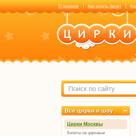
О проекте
Как купить билет
Ко
Все цирки и шоу
Цирки Москвы
Билеты на цирковые