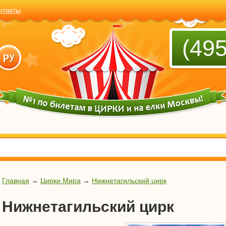
нтакты
(495
Главная
→
Цирки Мира
→
Нижнетагильский цирк
Нижнетагильский цирк