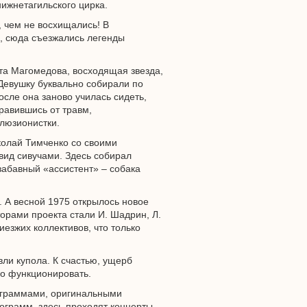
ижнетагильского цирка.
, чем не восхищались! В
, сюда съезжались легенды
та Магомедова, восходящая звезда,
 Девушку буквально собирали по
осле она заново училась сидеть,
правившись от травм,
ллюзионистки.
колай Тимченко со своими
ид сивучами. Здесь собирал
забавный «ассистент» – собака
. А весной 1975 открылось новое
орами проекта стали И. Шадрин, Л.
иезжих коллективов, что только
вли купола. К счастью, ущерб
о функционировать.
рограммами, оригинальными
ограмм, здесь проходят концерты