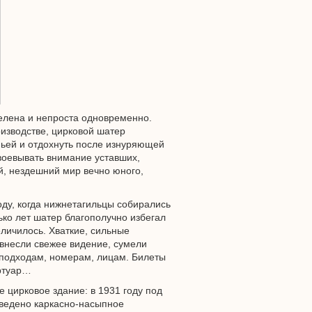
елена и непроста одновременно.
изводстве, цирковой шатер
мьей и отдохнуть после изнуряющей
авоевывать внимание уставших,
й, нездешний мир вечно юного,
оду, когда нижнетагильцы собирались
ько лет шатер благополучно избегал
еличилось. Хваткие, сильные
 внесли свежее видение, сумели
 подходам, номерам, лицам. Билеты
ертуар…
 цирковое здание: в 1931 году под
зведено каркасно-насыпное