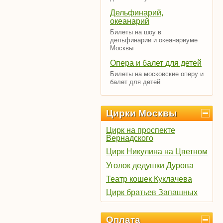
Дельфинарий,
океанарий
Билеты на шоу в
дельфинарии и океанариуме
Москвы
Опера и балет для детей
Билеты на московские оперу и
балет для детей
Цирки Москвы
Цирк на проспекте
Вернадского
Цирк Никулина на Цветном
Уголок дедушки Дурова
Театр кошек Куклачева
Цирк братьев Запашных
Оплата