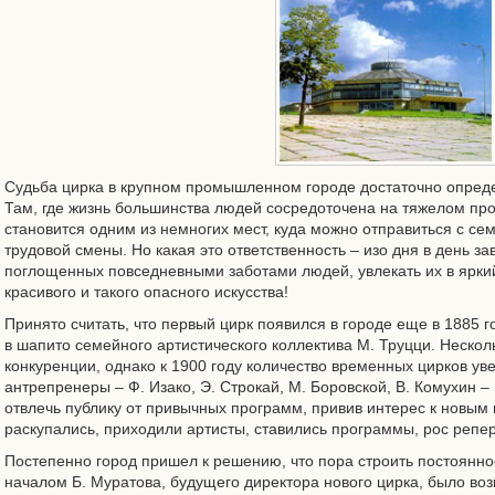
Судьба цирка в крупном промышленном городе достаточно опред
Там, где жизнь большинства людей сосредоточена на тяжелом про
становится одним из немногих мест, куда можно отправиться с се
трудовой смены. Но какая это ответственность – изо дня в день з
поглощенных повседневными заботами людей, увлекать их в ярки
красивого и такого опасного искусства!
Принято считать, что первый цирк появился в городе еще в 1885 г
в шапито семейного артистического коллектива М. Труцци. Нескол
конкуренции, однако к 1900 году количество временных цирков ув
антрепренеры – Ф. Изако, Э. Строкай, М. Боровской, В. Комухин –
отвлечь публику от привычных программ, привив интерес к новым
раскупались, приходили артисты, ставились программы, рос реп
Постепенно город пришел к решению, что пора строить постоянное
началом Б. Муратова, будущего директора нового цирка, было во