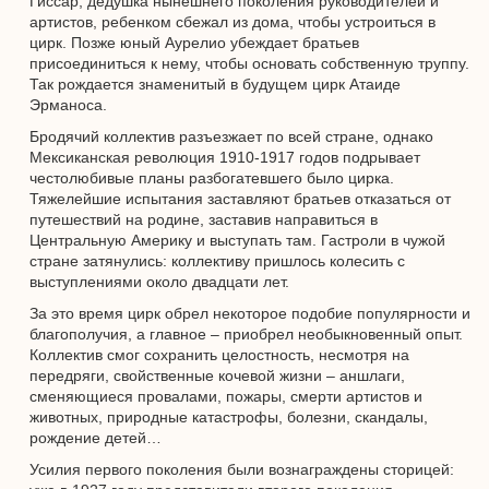
Гиссар, дедушка нынешнего поколения руководителей и
артистов, ребенком сбежал из дома, чтобы устроиться в
цирк. Позже юный Аурелио убеждает братьев
присоединиться к нему, чтобы основать собственную труппу.
Так рождается знаменитый в будущем цирк Атаиде
Эрманоса.
Бродячий коллектив разъезжает по всей стране, однако
Мексиканская революция 1910-1917 годов подрывает
честолюбивые планы разбогатевшего было цирка.
Тяжелейшие испытания заставляют братьев отказаться от
путешествий на родине, заставив направиться в
Центральную Америку и выступать там. Гастроли в чужой
стране затянулись: коллективу пришлось колесить с
выступлениями около двадцати лет.
За это время цирк обрел некоторое подобие популярности и
благополучия, а главное – приобрел необыкновенный опыт.
Коллектив смог сохранить целостность, несмотря на
передряги, свойственные кочевой жизни – аншлаги,
сменяющиеся провалами, пожары, смерти артистов и
животных, природные катастрофы, болезни, скандалы,
рождение детей…
Усилия первого поколения были вознаграждены сторицей: