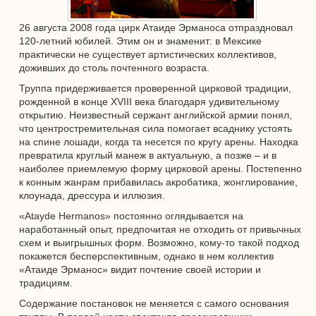
26 августа 2008 года цирк Атаиде Эрманоса отпраздновал
120-летний юбилей. Этим он и знаменит: в Мексике
практически не существует артистических коллективов,
доживших до столь почтенного возраста.
Труппа придерживается проверенной цирковой традиции,
рожденной в конце XVIII века благодаря удивительному
открытию. Неизвестный сержант английской армии понял,
что центростремительная сила помогает всаднику устоять
на спине лошади, когда та несется по кругу арены. Находка
превратила круглый манеж в актуальную, а позже – и в
наиболее приемлемую форму цирковой арены. Постепенно
к конным жанрам прибавилась акробатика, жонглирование,
клоунада, дрессура и иллюзия.
«Atayde Hermanos» постоянно оглядывается на
наработанный опыт, предпочитая не отходить от привычных
схем и выигрышных форм. Возможно, кому-то такой подход
покажется бесперспективным, однако в нем коллектив
«Атаиде Эрманос» видит почтение своей истории и
традициям.
Содержание постановок не меняется с самого основания