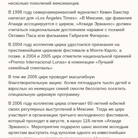
несколько поколений мексиканцев.
В 1998 году североамериканский журналист Кевин Бакстер
написал для «Los Ángeles Times»: «В Мексике, где фамилия
Атаиде ассоциируется с цирком, «Атаиде Эрманос» должен
считаться национальным достоянием наравне с поэзией
Октавио Паса или фильмами Габриэля Фигероа».
В 2004 году коллектив цирка удостоился признания на
престижнейшем цирковом фестивале в Монте-Карло, а
позже, в 2004 и 2005 цирк отметили национальной премией
«Premio Internacional Lunas» в номинации «Лучший
семейный спектакль».
В том же 2005 цирк проводит масштабную
благотворительную акцию: более пятнадцати тысяч детей и
взрослых из неимущих семей смогли бесплатно посетить
специальную цирковую программу.
В 2006 году коллектив цирка отмечает 60-летний юбилей
своих регулярных выступлений в Мексике. Тогда же цирк
участвует в организации третьего молодежного фестиваля,
который проходит в августе, в канун 118-летия «Атаиде
Эрманос». Мероприятие подарило шанс многим молодым
артистам выступить под куполом одного из известнейших