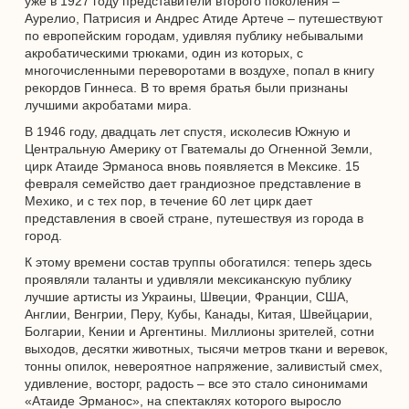
уже в 1927 году представители второго поколения –
Аурелио, Патрисия и Андрес Атиде Артече – путешествуют
по европейским городам, удивляя публику небывалыми
акробатическими трюками, один из которых, с
многочисленными переворотами в воздухе, попал в книгу
рекордов Гиннеса. В то время братья были признаны
лучшими акробатами мира.
В 1946 году, двадцать лет спустя, исколесив Южную и
Центральную Америку от Гватемалы до Огненной Земли,
цирк Атаиде Эрманоса вновь появляется в Мексике. 15
февраля семейство дает грандиозное представление в
Мехико, и с тех пор, в течение 60 лет цирк дает
представления в своей стране, путешествуя из города в
город.
К этому времени состав труппы обогатился: теперь здесь
проявляли таланты и удивляли мексиканскую публику
лучшие артисты из Украины, Швеции, Франции, США,
Англии, Венгрии, Перу, Кубы, Канады, Китая, Швейцарии,
Болгарии, Кении и Аргентины. Миллионы зрителей, сотни
выходов, десятки животных, тысячи метров ткани и веревок,
тонны опилок, невероятное напряжение, заливистый смех,
удивление, восторг, радость – все это стало синонимами
«Атаиде Эрманос», на спектаклях которого выросло