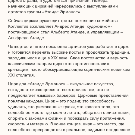
цирков страны, и удостоиться признания. Номера
начинающих циркачей чередовались с выступлениями
артистов труппы «Атаиде Эрманос».
Сейчас цирком руководит третье поколение семейства.
Коллектив возглавляет Андрес Атаиде, художником-
постановщиком стал Альберто Атаиде, а управляющим –
Альфредо Атаиде.
Четвертое и пятое поколение артистов уже работает в цирке
и готовится перенять высокие посты и продолжать традиции,
зародившиеся еще в XIX веке. Свое постоянство и верность
классическим жанрам цирк готов противопоставить
кричащим, часто обескураживающим сценическим новинкам
XXI столетия.
Цирк для «Атаиде Эрманос» – визуальное искусство,
выгодно отличающееся от всех прочих тем, что не
предполагает языковых барьеров. Цирковые представления
понятны каждому. Цирк – это подвиг, это способность
удивлять, это рискованные трюки, это красота тела, это
волшебное место, где можно летать, общаться с животными,
спорить с законами физики и побеждать силу притяжения,
скорость и материю. В конце концов, цирк – это место, где
волшебство превращается в реальное, видимое ежедневное