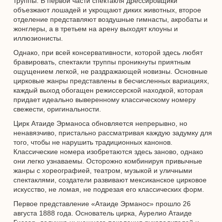
труппы. В первой части спектакля дрессировщики
объезжают лошадей и укрощают диких животных, второе
отделение представляют воздушные гимнасты, акробаты и
жонглеры, а в третьем на арену выходят клоуны и
иллюзионисты.
Однако, при всей консервативности, которой здесь любят
бравировать, спектакли труппы проникнуты приятным
ощущением легкой, не раздражающей новизны. Основные
цирковые жанры представлены в бесчисленных вариациях,
каждый выход обогащен режиссерской находкой, которая
придает идеально выверенному классическому номеру
свежести, оригинальности.
Цирк Атаиде Эрманоса обновляется непрерывно, но
ненавязчиво, пристально рассматривая каждую задумку для
того, чтобы не нарушить традиционных канонов.
Классические номера изобретаются здесь заново, однако
они легко узнаваемы. Осторожно комбинируя привычные
жанры с хореографией, театром, музыкой и уличными
спектаклями, создатели развивают мексиканское цирковое
искусство, не ломая, не подрезая его классических форм.
Первое представление «Атаиде Эрманос» прошло 26
августа 1888 года. Основатель цирка, Аурелио Атаиде