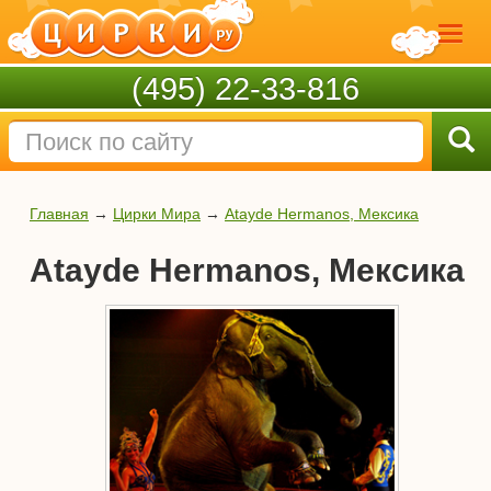
(495) 22-33-816
Главная
→
Цирки Мира
→
Atayde Hermanos, Мексика
Atayde Hermanos, Мексика