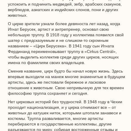
успокоить и подчинить медведей, зебр, арабских скакунов,
верблюдов, азиатских и индийских слонов, пони и других
животных.
О цирке зрители узнали более девяноста лет назад, когда
Игнат Берусек, артист и антрепренер, основал свою
небольшую труппу. В 1918 году у коллектива появился свой
шатер с предсказуемым и не слишком-то скромным
названием – «Цирк Берусека». В 1941 году сын Игната
Фердинанд переименовывает труппу в «Cirkus Centrál»,
чтобы выделить коллектив среди других цирков, носящих
имена по фамилиям своих владельцев.
Сменив название, цирк будто бы начал новую жизнь. Здесь
впервые выходили на манеж многие знаменитые в будущем
артисты, здесь же пестовали бережное и ласковое
отношение к животным. Свою непривычную для тех времен
философию труппа сохраняет и сегодня.
Нет цирковых историй без трудностей. В 1948 году в Чехии
проходит национализация, и у цирка отнимают все – от
животных до катушек ниток, которыми штопали занавеси и
костюмы. Труппа разваливается, многие артисты
перебираются в государственные коллективы, другие
разъезжаются по миру, собирая восторженные отзывы и