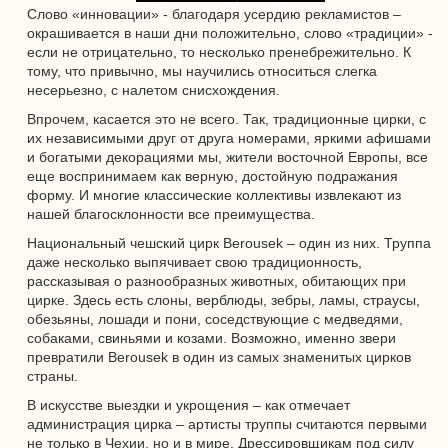
Слово «инновации» - благодаря усердию рекламистов –
окрашивается в наши дни положительно, слово «традиции» -
если не отрицательно, то несколько пренебрежительно. К
тому, что привычно, мы научились относиться слегка
несерьезно, с налетом снисхождения.
Впрочем, касается это не всего. Так, традиционные цирки, с
их независимыми друг от друга номерами, яркими афишами
и богатыми декорациями мы, жители восточной Европы, все
еще воспринимаем как верную, достойную подражания
форму. И многие классические коллективы извлекают из
нашей благосклонности все преимущества.
Национальный чешский цирк Berousek – один из них. Труппа
даже несколько выпячивает свою традиционность,
рассказывая о разнообразных животных, обитающих при
цирке. Здесь есть слоны, верблюды, зебры, ламы, страусы,
обезьяны, лошади и пони, соседствующие с медведями,
собаками, свиньями и козами. Возможно, именно звери
превратили Berousek в один из самых знаменитых цирков
страны.
В искусстве выездки и укрощения – как отмечает
администрация цирка – артисты труппы считаются первыми
не только в Чехии, но и в мире. Дрессировщикам под силу