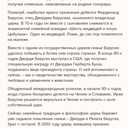
получая отменные, невозможные на родине гонорары.
Пожалуй, наиболее яркого признания добился Фердинанд
Берусек, отец Джорджа Берусека, нынешнего владельца
цирка. В 70-е годы он вместе с сыновьями снимается в
знаменитой семейной комедии «Шесть медведей и клоун
Цибулька». Один из медведей, Рокки, до сих пор появляется
на манеже.
Вместе с одним из государственных цирков семье Берусек
удалось побывать в более сем сорока странах. В конце 80-х
годов Джордж Берусек выступал в США, где получил
специальную награду от Джорджа Герберта Буша,
тогдашнего вице-президента страны. О ней вспоминают и
сейчас – как о свидетельстве мастерства, объединенного с
любовью и уважением к животным.
Ободренный международным успехом, в начале 90-х годов,
когда страна бескровно делится на Чехию и Словакию, Иржи
Берусек решается вернуться в Чехию и построить с нуля
собственный цирк.
Сейчас семейные традиции и философию цирка бережет
уже седьмое поколение семьи – Джордж и Рената Берусек,
брат с сестрой. В 2002 году цирку, взявшему прежнее