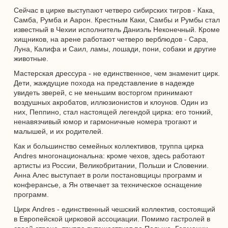
Сейчас в цирке выступают четверо сибирских тигров - Кака,
Самба, Румба и Аарон. Крестным Каки, Самбы и Румбы стал
известный в Чехии исполнитель Даниэль Неконечный. Кроме
хищников, на арене работают четверо верблюдов - Сара,
Луна, Калифа и Саил, ламы, лошади, пони, собаки и другие
животные.
Мастерская дрессура - не единственное, чем знаменит цирк.
Дети, жаждущие похода на представление в надежде
увидеть зверей, с не меньшим восторгом принимают
воздушных акробатов, иллюзионистов и клоунов. Один из
них, Пеппино, стал настоящей легендой цирка: его тонкий,
ненавязчивый юмор и гармоничные номера трогают и
малышей, и их родителей.
Как и большинство семейных коллективов, труппа цирка
Andres многонациональна: кроме чехов, здесь работают
артисты из России, Великобритании, Польши и Словении.
Анна Алес выступает в роли постановщицы программ и
конферансье, а Ян отвечает за техническое оснащение
программ.
Цирк Andres - единственный чешский коллектив, состоящий
в Европейской цирковой ассоциации. Помимо гастролей в