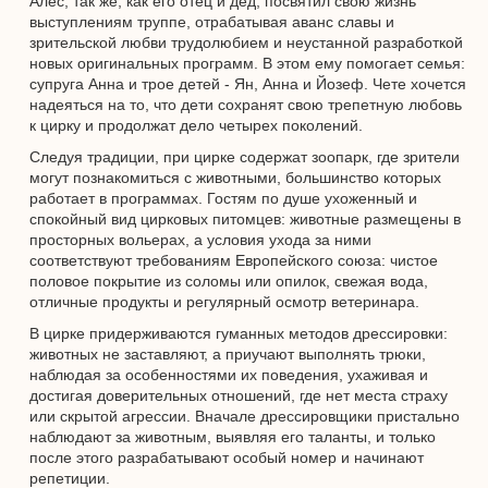
Алес, так же, как его отец и дед, посвятил свою жизнь
выступлениям труппе, отрабатывая аванс славы и
зрительской любви трудолюбием и неустанной разработкой
новых оригинальных программ. В этом ему помогает семья:
супруга Анна и трое детей - Ян, Анна и Йозеф. Чете хочется
надеяться на то, что дети сохранят свою трепетную любовь
к цирку и продолжат дело четырех поколений.
Следуя традиции, при цирке содержат зоопарк, где зрители
могут познакомиться с животными, большинство которых
работает в программах. Гостям по душе ухоженный и
спокойный вид цирковых питомцев: животные размещены в
просторных вольерах, а условия ухода за ними
соответствуют требованиям Европейского союза: чистое
половое покрытие из соломы или опилок, свежая вода,
отличные продукты и регулярный осмотр ветеринара.
В цирке придерживаются гуманных методов дрессировки:
животных не заставляют, а приучают выполнять трюки,
наблюдая за особенностями их поведения, ухаживая и
достигая доверительных отношений, где нет места страху
или скрытой агрессии. Вначале дрессировщики пристально
наблюдают за животным, выявляя его таланты, и только
после этого разрабатывают особый номер и начинают
репетиции.