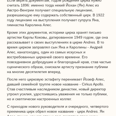
Если верить документам, годом рождения цирка нужно
считать 1896: именно тогда некий Йохан (Ян) Алес из
Австро-Венгрии получает специальную лицензию,
разрешающую ему содержать собственный цирк. В 1922
году лицензию на выступления получает супруга Яна,
гимнастка Каролина Алес.
Кроме этих документов, историки цирка хранят письмо
артистки Карлы Коковы, датированное 1949 годом, где она
рассказывает о своих выступлениях в цирке Andres. В то
время цирком заправлял сын Яна и Каролины - Андрей
Алес, канатоходец, один из самых искусных и
востребованных циркачей своего времени. Его
повседневное добродушие и благородный нрав, став частью
сценического образа, снискали артисту признание публики
на многие десятилетия вперед.
После него цирковую эстафету перенимает Йозеф Алес,
давший семейной труппе новое название - Cirkus Apollo.
Став счастливым наследником династии, новый директор
утроил усилия, удостоившись уважения не только публики,
но и скептически настроенных коллег.
С приходом нового руководителя и очередного, четвертого
преемника цирк обрел новое название - цирк Andres. Ян