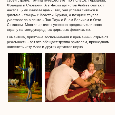
своей стране, труппа путешествует по Польше, Германии,
Франции и Словакии. А в Чехии артистов Andres считают
настоящими кинозвездами: так, они успели сняться в
фильме «Улица» с Властой Буриан, а позднее труппа
участвовала в ленте «Пан Тау» с Яном Верихом и Отто
Симаном. Многие артисты успешно представляли свою
страну на международных цирковых фестивалях.
Романтика, приятные воспоминания и временный отрыв от
реальности - вот что обещает труппа зрителям, пришедшим
навестить чету Алес и других артистов цирка.