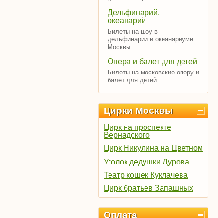
Дельфинарий,
океанарий
Билеты на шоу в
дельфинарии и океанариуме
Москвы
Опера и балет для детей
Билеты на московские оперу и
балет для детей
Цирки Москвы
Цирк на проспекте
Вернадского
Цирк Никулина на Цветном
Уголок дедушки Дурова
Театр кошек Куклачева
Цирк братьев Запашных
Оплата