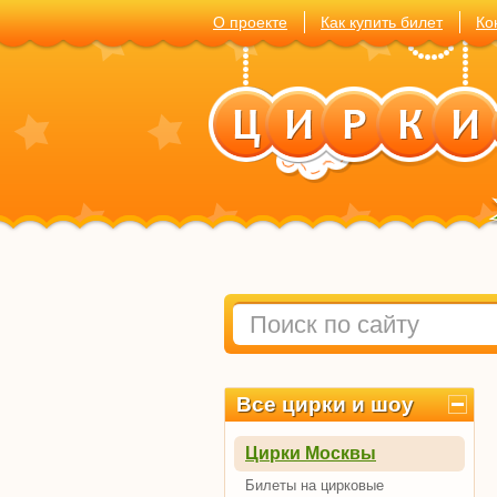
О проекте
Как купить билет
Ко
Все цирки и шоу
Цирки Москвы
Билеты на цирковые