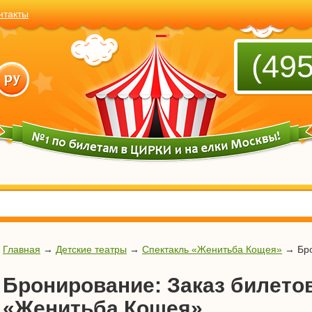
нтакты
(495
Главная
→
Детские театры
→
Спектакль «Женитьба Кощея»
→
Бро
Бронирование: Заказ билетов
«Женитьба Кощея»