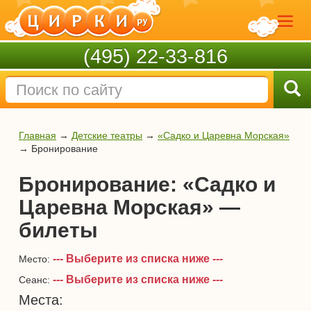
(495) 22-33-816
Главная
→
Детские театры
→
«Садко и Царевна Морская»
→
Бронирование
Бронирование: «Садко и
Царевна Морская» —
билеты
--- Выберите из списка ниже ---
Место:
--- Выберите из списка ниже ---
Сеанс:
Места: