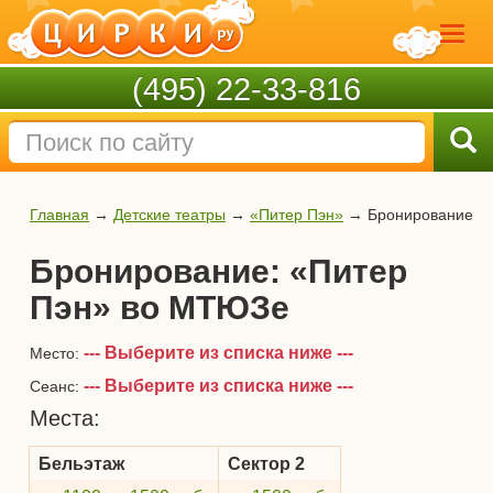
(495) 22-33-816
Главная
→
Детские театры
→
«Питер Пэн»
→
Бронирование
Бронирование: «Питер
Пэн» во МТЮЗе
--- Выберите из списка ниже ---
Место:
--- Выберите из списка ниже ---
Сеанс:
Места:
Бельэтаж
Сектор 2