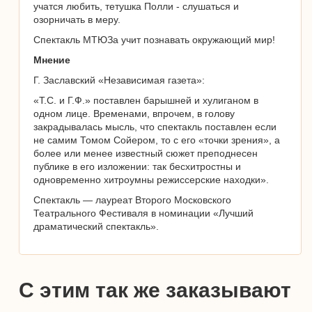
учатся любить, тетушка Полли - слушаться и
озорничать в меру.
Спектакль МТЮЗа учит познавать окружающий мир!
Мнение
Г. Заславский «Независимая газета»:
«Т.С. и Г.Ф.» поставлен барышней и хулиганом в
одном лице. Временами, впрочем, в голову
закрадывалась мысль, что спектакль поставлен если
не самим Томом Сойером, то с его «точки зрения», а
более или менее известный сюжет преподнесен
публике в его изложении: так бесхитростны и
одновременно хитроумны режиссерские находки».
Спектакль — лауреат Второго Московского
Театрального Фестиваля в номинации «Лучший
драматический спектакль».
С этим так же заказывают