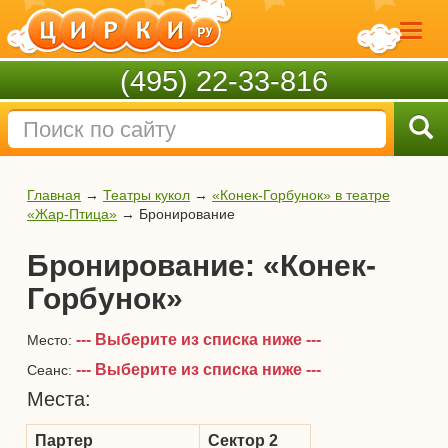
(495) 22-33-816
Главная
→
Театры кукол
→
«Конек-Горбунок» в театре
«Жар-Птица»
→
Бронирование
Бронирование: «Конек-
Горбунок»
--- Выберите из списка ниже ---
Место:
--- Выберите из списка ниже ---
Сеанс:
Места:
Партер
Сектор 2